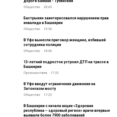
дороги Баймак - Тубинский
Общество
20:43
Бастрыкин заинтересовался нарушением прав
инвалида в Башкирии
Общество
19:34
В Уфе вынесли приговор женщине, избившей
сотрудника полиции
Общество
18:46
13-летний подросток устроил ДТП на трассе в
Башкирии
Происшествия
17:32
В Уфе введут ограничения движения на
Затонском мосту
Общество
17:23
В Башкирии с начала акции «Здоровая
республика – здоровый регион» врачи впервые
выявили более 7900 заболеваний