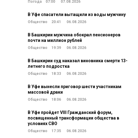
Погода
07:00
07.08.2026
В Уфе спасатели вытащили из воды мужчину
Общество
20:41
06.08.2026
В Башкирии мужчина обокрал пенсионеров
почти на миллион рублей
Общество
19:39
06.08.2026
В Башкирии суд наказал виновника смерти 13-
летнего подростка
Общество
18:33
06.08.2026
В Уфе вынесли приговор шести участникам
массовой драки
Общество
18:06
06.08.2026
В Уфе пройдет VIII Гражданский форум,
посвященный трансформации общества в
условиях СВО
Общество
17:35
06.08.2026