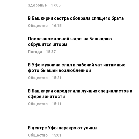
Здоровье
17:05
В Башкирии сестра обокрала спящего брата
Общество
16:15
После аномальной жары на Башкирию
обрушится шторм
Погода
15:37
В Уфе мужчина слил в рабочий чат интимные
фото бывшей возлюбленной
Общество
15:21
В Башкирии определили лучших специалистов в
сфере занятости
Общество
15:11
В центре Уфы перекроют улицы
Общество
15:01