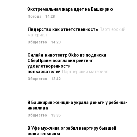
Экстремальная жара идет на Башкирию
Погода
14:28
Лидерство как ответственность
Партнерский
материал
Общество
14:20
Онлайн-кинотеатр Okko из подписки
СберПрайм возглавил рейтинг
удовлетворенности
пользователей
Партнерский материал
Общество
13:42
В Башкирии женщина украла деньги у ребенка-
инвалида
Общество
13:35
В Уфе мужчина ограбил квартиру бывшей
сожительницы