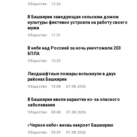
Общество
12:26
В Башкирии заведующая сельским домом
культуры фиктивно устроила на работу своего
мужа
Общество
11:31
В небе над Россией за ночь уничтожили 203
БПЛА
Общество
10:29
Ландшафтные пожары вспыхнули в двух
районах Башкирии
Общество
10:08
07.08.2026
В Башкирии ввели карантин из-за опасного
заболевания
Общество
09:48
07.08.2026
«Черное небо» вновь накроет Башкирию
Общество
09:29
07.08.2026