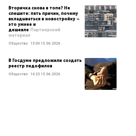
Вторичка снова в топе? Не
спешите: пять причин, почему
вкладываться в новостройку –
это умнее и
дешевле
Партнерский
материал
Общество
15:00
15.06.2026
В Госдуме предложили создать
реестр педофилов
Общество
14:23
15.06.2026