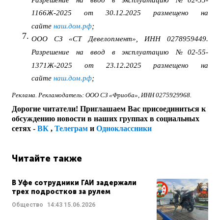
1166Ж-2025 от 30.12.2025 размещено на
сайте
наш.дом.рф
;
ООО СЗ «СТ Девелопмент», ИНН 0278959449.
Разрешение на ввод в эксплуатацию №02-55-
1371Ж-2025 от 23.12.2025 размещено на
сайте
наш.дом.рф
;
Реклама. Рекламодатель: ООО СЗ «Фриоба», ИНН 0275929968.
Дорогие читатели! Приглашаем Вас присоединиться к
обсуждению новости в наших группах в социальных
сетях -
ВК
,
Телеграм
и
Одноклассники
Читайте также
В Уфе сотрудники ГАИ задержали
трех подростков за рулем
Общество
14:43
15.06.2026