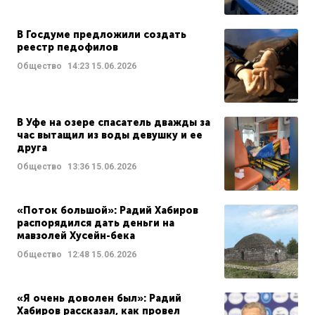
В Госдуме предложили создать
реестр педофилов
Общество
14:23
15.06.2026
В Уфе на озере спасатель дважды за
час вытащил из воды девушку и ее
друга
Общество
13:36
15.06.2026
«Поток большой»: Радий Хабиров
распорядился дать деньги на
мавзолей Хусейн-бека
Общество
12:48
15.06.2026
«Я очень доволен был»: Радий
Хабиров рассказал, как провел