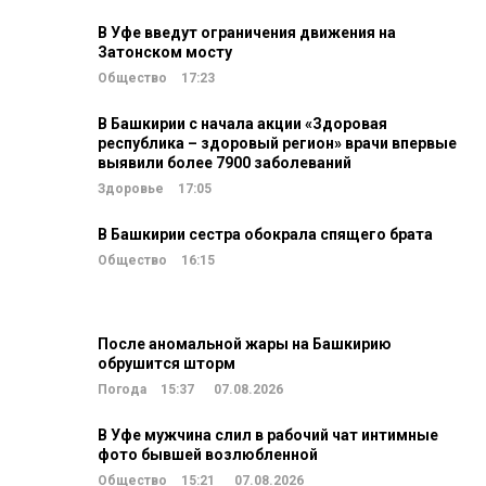
В Уфе введут ограничения движения на
Затонском мосту
Общество
17:23
В Башкирии с начала акции «Здоровая
республика – здоровый регион» врачи впервые
выявили более 7900 заболеваний
Здоровье
17:05
В Башкирии сестра обокрала спящего брата
Общество
16:15
После аномальной жары на Башкирию
обрушится шторм
Погода
15:37
07.08.2026
В Уфе мужчина слил в рабочий чат интимные
фото бывшей возлюбленной
Общество
15:21
07.08.2026