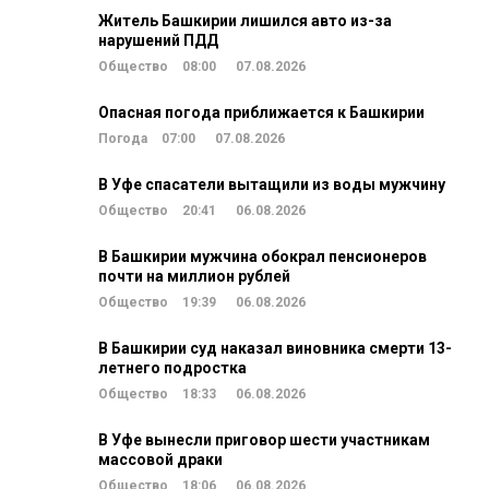
Житель Башкирии лишился авто из-за
нарушений ПДД
Общество
08:00
07.08.2026
Опасная погода приближается к Башкирии
Погода
07:00
07.08.2026
В Уфе спасатели вытащили из воды мужчину
Общество
20:41
06.08.2026
В Башкирии мужчина обокрал пенсионеров
почти на миллион рублей
Общество
19:39
06.08.2026
В Башкирии суд наказал виновника смерти 13-
летнего подростка
Общество
18:33
06.08.2026
В Уфе вынесли приговор шести участникам
массовой драки
Общество
18:06
06.08.2026