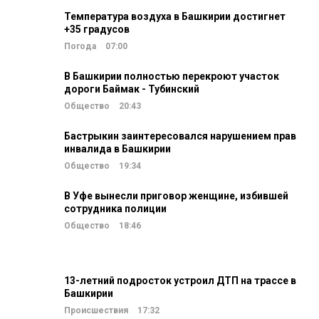
Температура воздуха в Башкирии достигнет
+35 градусов
Погода
07:00
В Башкирии полностью перекроют участок
дороги Баймак - Тубинский
Общество
20:43
Бастрыкин заинтересовался нарушением прав
инвалида в Башкирии
Общество
19:34
В Уфе вынесли приговор женщине, избившей
сотрудника полиции
Общество
18:46
13-летний подросток устроил ДТП на трассе в
Башкирии
Происшествия
17:32