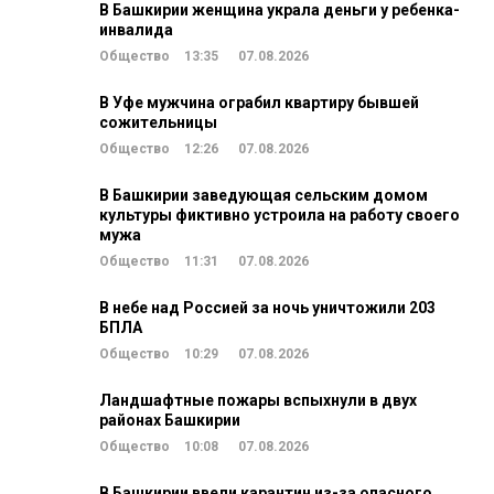
В Башкирии женщина украла деньги у ребенка-
инвалида
Общество
13:35
07.08.2026
В Уфе мужчина ограбил квартиру бывшей
сожительницы
Общество
12:26
07.08.2026
В Башкирии заведующая сельским домом
культуры фиктивно устроила на работу своего
мужа
Общество
11:31
07.08.2026
В небе над Россией за ночь уничтожили 203
БПЛА
Общество
10:29
07.08.2026
Ландшафтные пожары вспыхнули в двух
районах Башкирии
Общество
10:08
07.08.2026
В Башкирии ввели карантин из-за опасного