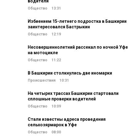
водителя
Общество
13:31
Избиением 15-летнего подростка в Башкирии
заинтересовался Бастрыкин
Общество
12:19
Несовершеннолетний рассекал по ночной Уфе
на мотоцикле
Общество
11:22
В Башкирии столкнулись две иномарки
Происшествия
10:31
На четырех трассах Башкирии стартовали
сплошные проверки водителей
Общество
10:09
Стали известны адреса проведения
сельхозярмарок в Уфе
Общество
08:00