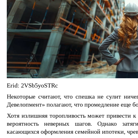
Erid: 2VSb5yoSTRc
Некоторые считают, что спешка не сулит ниче
Девелопмент» полагают, что промедление еще бо
Хотя излишняя торопливость может привести к 
вероятность неверных шагов. Однако затя
касающихся оформления семейной ипотеки, чрев