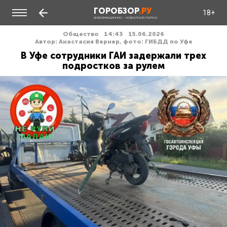
ГОРОБЗОР
.РУ
18+
ИНФОРМАЦИОННО - НОВОСТНОЙ ПОРТАЛ
Общество
14:43
15.06.2026
Автор: Анастасия Вернер, фото: ГИБДД по Уфе
В Уфе сотрудники ГАИ задержали трех
подростков за рулем