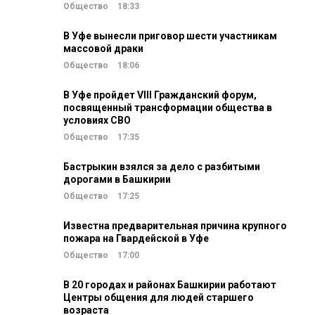
Общество
18:33
В Уфе вынесли приговор шести участникам
массовой драки
Общество
18:06
В Уфе пройдет VIII Гражданский форум,
посвященный трансформации общества в
условиях СВО
Общество
17:35
Бастрыкин взялся за дело с разбитыми
дорогами в Башкирии
Общество
17:25
Известна предварительная причина крупного
пожара на Гвардейской в Уфе
Общество
17:00
В 20 городах и районах Башкирии работают
Центры общения для людей старшего
возраста