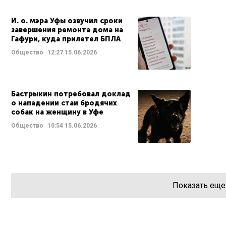
И. о. мэра Уфы озвучил сроки
завершения ремонта дома на
Гафури, куда прилетел БПЛА
Общество
12:27
15.06.2026
Бастрыкин потребовал доклад
о нападении стаи бродячих
собак на женщину в Уфе
Общество
10:54
15.06.2026
Показать еще