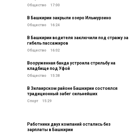
Общество
17:00
В Башкирии закрыли озеро Ильмурзино
Общество
16:24
В Башкирии водителя заключили под стражу за
гибель пассажиров
Общество
16:02
Вооруженная банда устроила стрельбу на
кладбище под Уфой
Общество
15:38
В Зилаирском районе Башкирии состоялся
традиционный забег сильнейших
Спорт
15:29
Работники двух компаний остались без
зарплаты в Башкирии