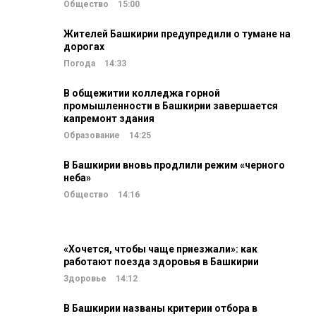
Общество
15:00
Жителей Башкирии предупредили о тумане на
дорогах
Погода
14:33
В общежитии колледжа горной
промышленности в Башкирии завершается
капремонт здания
Образование
14:25
В Башкирии вновь продлили режим «черного
неба»
Общество
14:16
«Хочется, чтобы чаще приезжали»: как
работают поезда здоровья в Башкирии
Здоровье
14:12
В Башкирии названы критерии отбора в