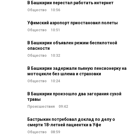
В Башкирии перестал работать интернет
Общество
10:56
Уфимский аэропорт приостановил полеты
Общество
10:51
В Башкирии объявлен режим беспилотной
опасности
Общество
10:32
В Башкирии задержали пьяную пенсионерку на
мотоцикле без шлема и страховки
Общество
10:24
В Башкирии произошло два загорания сухой
травы
Происшествия
09:42
Бастрыкин потребовал доклад по делу о
смерти 18-летней пациентки в Уфе
Общество
08:59