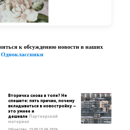
ниться к обсуждению новости в наших
и
Одноклассники
Вторичка снова в топе? Не
спешите: пять причин, почему
вкладываться в новостройку –
это умнее и
дешевле
Партнерский
материал
Общество
15:00
15.06.2026