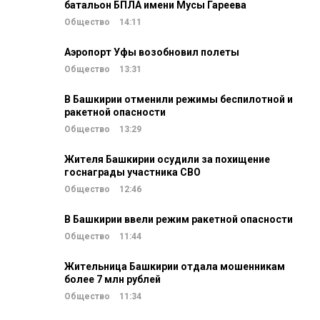
батальон БПЛА имени Мусы Гареева
Общество
14:11
Аэропорт Уфы возобновил полеты
Общество
13:31
В Башкирии отменили режимы беспилотной и
ракетной опасности
Общество
13:29
Жителя Башкирии осудили за похищение
госнаграды участника СВО
Общество
12:46
В Башкирии ввели режим ракетной опасности
Общество
11:44
Жительница Башкирии отдала мошенникам
более 7 млн рублей
Общество
11:34