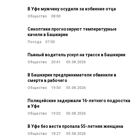
В Уфе мужчину осудили за избиение отца
Общество
08:00
Синоптики прогнозируют температурные
качели в Башкирии
Погода
07:00
Пьяный водитель уснул на трассе в Башкирии
Общество
20:41
05.08.2026
В Башкирии предпринимателя обвинили в
смерти в рабочего
Общество
19:50
05.08.2026
Полицейские задержали 16-летнего подростка
в Уфе
Общество
19:02
05.08.2026
В Уфе без вести пропала 55-летняя женщина
Общество
18:27
05.08.2026