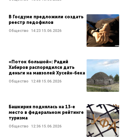
В Госдуме предложили создать
реестр педофилов
Общество
14:23
15.06.2026
«Поток большой»: Радий
Хабиров распорядился дать
деньги на мавзолей Хусейн-бека
Общество
12:48
15.06.2026
Башкирия поднялась на 13-е
место в федеральном рейтинге
туризма
Общество
12:36
15.06.2026