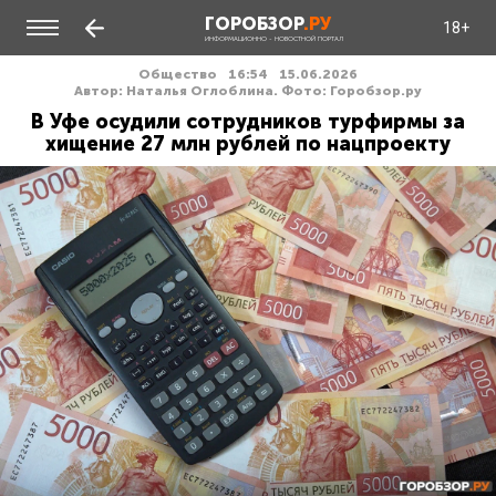
ГОРОБЗОР
.РУ
18+
ИНФОРМАЦИОННО - НОВОСТНОЙ ПОРТАЛ
Общество
16:54
15.06.2026
Автор: Наталья Оглоблина. Фото: Горобзор.ру
В Уфе осудили сотрудников турфирмы за
хищение 27 млн рублей по нацпроекту