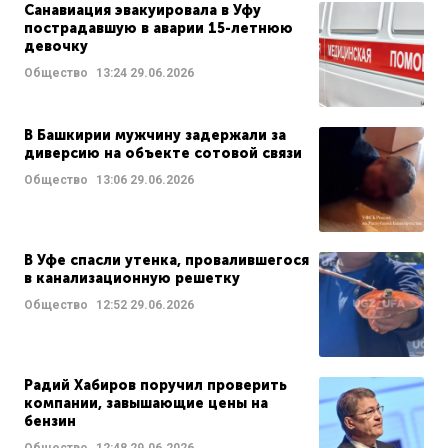
Санавиация эвакуировала в Уфу
пострадавшую в аварии 15-летнюю
девочку
Общество
13:24
29.06.2026
В Башкирии мужчину задержали за
диверсию на объекте сотовой связи
Общество
13:06
29.06.2026
В Уфе спасли утенка, провалившегося
в канализационную решетку
Общество
12:52
29.06.2026
Радий Хабиров поручил проверить
компании, завышающие цены на
бензин
Общество
12:48
29.06.2026