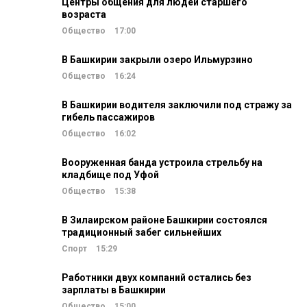
Центры общения для людей старшего
возраста
Общество
17:00
В Башкирии закрыли озеро Ильмурзино
Общество
16:24
В Башкирии водителя заключили под стражу за
гибель пассажиров
Общество
16:02
Вооруженная банда устроила стрельбу на
кладбище под Уфой
Общество
15:38
В Зилаирском районе Башкирии состоялся
традиционный забег сильнейших
Спорт
15:29
Работники двух компаний остались без
зарплаты в Башкирии
Общество
15:00