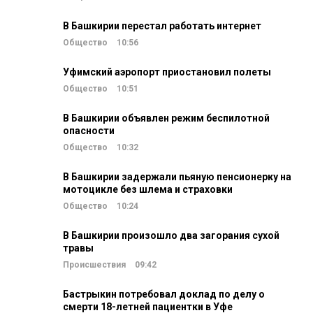
В Башкирии перестал работать интернет
Общество
10:56
Уфимский аэропорт приостановил полеты
Общество
10:51
В Башкирии объявлен режим беспилотной
опасности
Общество
10:32
В Башкирии задержали пьяную пенсионерку на
мотоцикле без шлема и страховки
Общество
10:24
В Башкирии произошло два загорания сухой
травы
Происшествия
09:42
Бастрыкин потребовал доклад по делу о
смерти 18-летней пациентки в Уфе