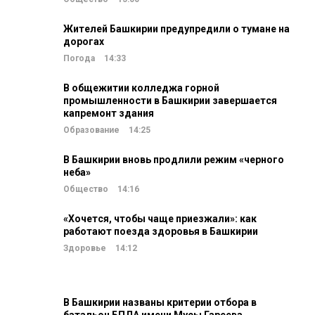
Жителей Башкирии предупредили о тумане на
дорогах
Погода
14:33
В общежитии колледжа горной
промышленности в Башкирии завершается
капремонт здания
Образование
14:25
В Башкирии вновь продлили режим «черного
неба»
Общество
14:16
«Хочется, чтобы чаще приезжали»: как
работают поезда здоровья в Башкирии
Здоровье
14:12
В Башкирии названы критерии отбора в