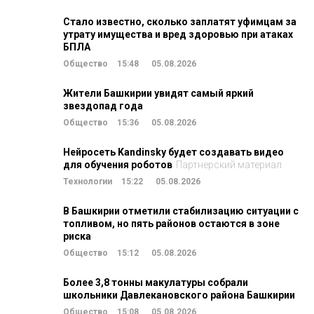
Стало известно, сколько заплатят уфимцам за
утрату имущества и вред здоровью при атаках
БПЛА
Общество
15:48
05.08.2026
Жители Башкирии увидят самый яркий
звездопад года
Общество
15:36
05.08.2026
Нейросеть Kandinsky будет создавать видео
для обучения роботов
Партнерский материал
Технологии
15:22
05.08.2026
В Башкирии отметили стабилизацию ситуации с
топливом, но пять районов остаются в зоне
риска
Общество
15:12
05.08.2026
Более 3,8 тонны макулатуры собрали
школьники Давлекановского района Башкирии
Общество
15:08
05.08.2026