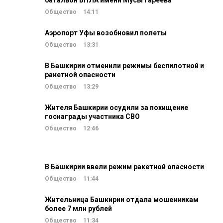
батальон БПЛА имени Мусы Гареева
Общество
14:11
Аэропорт Уфы возобновил полеты
Общество
13:31
В Башкирии отменили режимы беспилотной и
ракетной опасности
Общество
13:29
Жителя Башкирии осудили за похищение
госнаграды участника СВО
Общество
12:46
В Башкирии ввели режим ракетной опасности
Общество
11:44
Жительница Башкирии отдала мошенникам
более 7 млн рублей
Общество
11:34