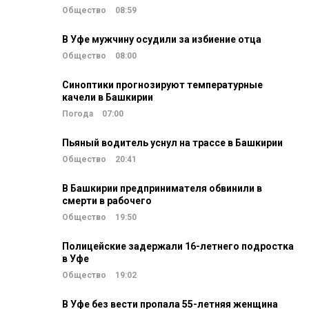
Общество
08:59
В Уфе мужчину осудили за избиение отца
Общество
08:00
Синоптики прогнозируют температурные
качели в Башкирии
Погода
07:00
Пьяный водитель уснул на трассе в Башкирии
Общество
20:41
В Башкирии предпринимателя обвинили в
смерти в рабочего
Общество
19:50
Полицейские задержали 16-летнего подростка
в Уфе
Общество
19:02
В Уфе без вести пропала 55-летняя женщина