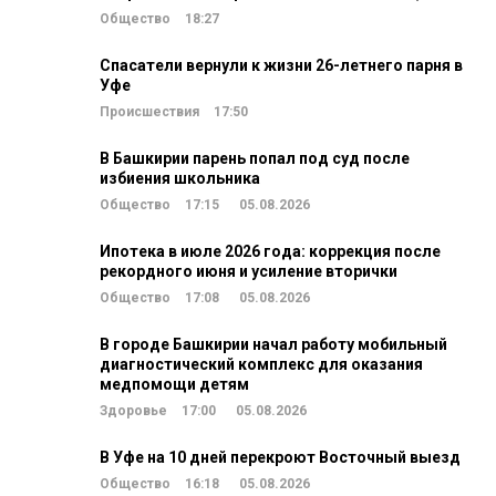
Общество
18:27
Спасатели вернули к жизни 26-летнего парня в
Уфе
Происшествия
17:50
В Башкирии парень попал под суд после
избиения школьника
Общество
17:15
05.08.2026
Ипотека в июле 2026 года: коррекция после
рекордного июня и усиление вторички
Общество
17:08
05.08.2026
В городе Башкирии начал работу мобильный
диагностический комплекс для оказания
медпомощи детям
Здоровье
17:00
05.08.2026
В Уфе на 10 дней перекроют Восточный выезд
Общество
16:18
05.08.2026