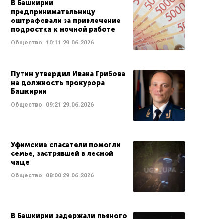
В Башкирии
предпринимательницу
оштрафовали за привлечение
подростка к ночной работе
Общество
10:11
29.06.2026
Путин утвердил Ивана Грибова
на должность прокурора
Башкирии
Общество
09:21
29.06.2026
Уфимские спасатели помогли
семье, застрявшей в лесной
чаще
Общество
08:00
29.06.2026
В Башкирии задержали пьяного