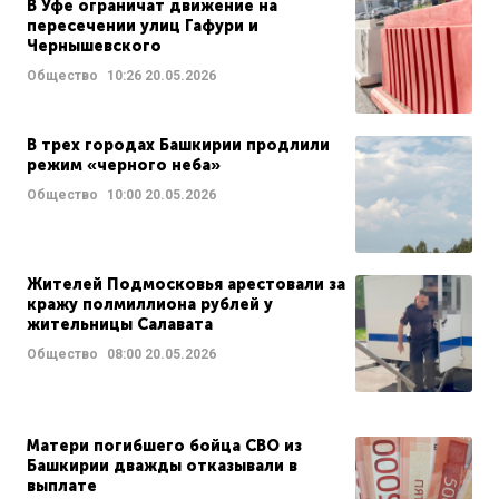
В Уфе ограничат движение на
пересечении улиц Гафури и
Чернышевского
Общество
10:26
20.05.2026
В трех городах Башкирии продлили
режим «черного неба»
Общество
10:00
20.05.2026
Жителей Подмосковья арестовали за
кражу полмиллиона рублей у
жительницы Салавата
Общество
08:00
20.05.2026
Матери погибшего бойца СВО из
Башкирии дважды отказывали в
выплате