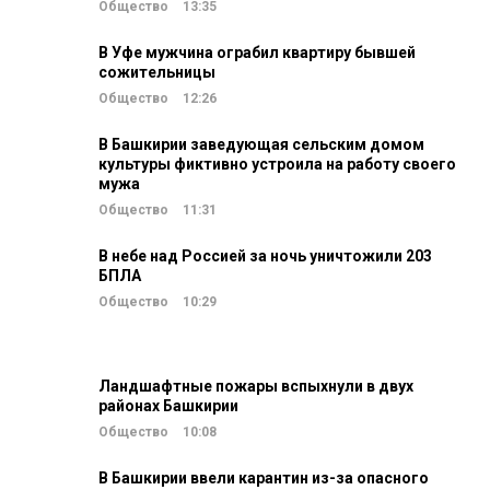
Общество
13:35
В Уфе мужчина ограбил квартиру бывшей
сожительницы
Общество
12:26
В Башкирии заведующая сельским домом
культуры фиктивно устроила на работу своего
мужа
Общество
11:31
В небе над Россией за ночь уничтожили 203
БПЛА
Общество
10:29
Ландшафтные пожары вспыхнули в двух
районах Башкирии
Общество
10:08
В Башкирии ввели карантин из-за опасного