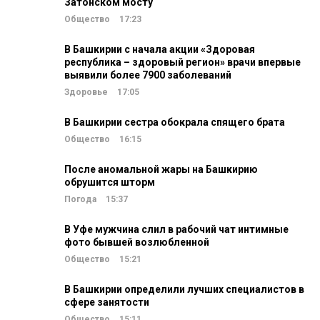
Затонском мосту
Общество
17:23
В Башкирии с начала акции «Здоровая
республика – здоровый регион» врачи впервые
выявили более 7900 заболеваний
Здоровье
17:05
В Башкирии сестра обокрала спящего брата
Общество
16:15
После аномальной жары на Башкирию
обрушится шторм
Погода
15:37
В Уфе мужчина слил в рабочий чат интимные
фото бывшей возлюбленной
Общество
15:21
В Башкирии определили лучших специалистов в
сфере занятости
Общество
15:11