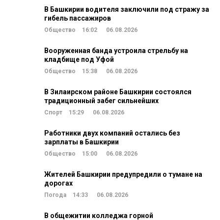
В Башкирии водителя заключили под стражу за
гибель пассажиров
Общество
16:02
06.08.2026
Вооруженная банда устроила стрельбу на
кладбище под Уфой
Общество
15:38
06.08.2026
В Зилаирском районе Башкирии состоялся
традиционный забег сильнейших
Спорт
15:29
06.08.2026
Работники двух компаний остались без
зарплаты в Башкирии
Общество
15:00
06.08.2026
Жителей Башкирии предупредили о тумане на
дорогах
Погода
14:33
06.08.2026
В общежитии колледжа горной