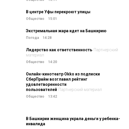
В центре Уфы перекроют улицы
Общество
15:01
Экстремальная жара идет на Башкирию
Погода
14:28
Лидерство как ответственность
Партнерский
материал
Общество
14:20
Онлайн-кинотеатр Okko из подписки
СберПрайм возглавил рейтинг
удовлетворенности
пользователей
Партнерский материал
Общество
13:42
В Башкирии женщина украла деньги у ребенка-
инвалида