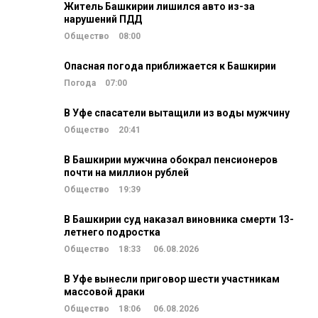
Житель Башкирии лишился авто из-за
нарушений ПДД
Общество
08:00
Опасная погода приближается к Башкирии
Погода
07:00
В Уфе спасатели вытащили из воды мужчину
Общество
20:41
В Башкирии мужчина обокрал пенсионеров
почти на миллион рублей
Общество
19:39
В Башкирии суд наказал виновника смерти 13-
летнего подростка
Общество
18:33
06.08.2026
В Уфе вынесли приговор шести участникам
массовой драки
Общество
18:06
06.08.2026