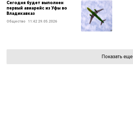
Сегодня будет выполнен
первый авиарейс из Уфы во
Владикавказ
Общество
11:42
29.05.2026
Показать еще