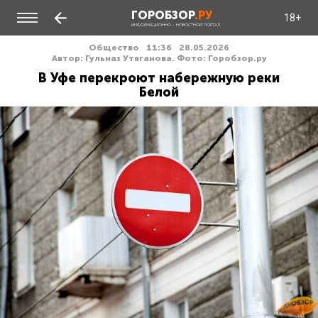
ГОРОБЗОР
.РУ
18+
ИНФОРМАЦИОННО - НОВОСТНОЙ ПОРТАЛ
Общество
11:36
28.05.2026
Автор: Гульназ Утяганова. Фото: Горобзор.ру
В Уфе перекроют набережную реки
Белой