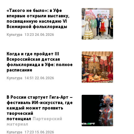
«Такого не было»: в Уфе
впервые открыли выставку,
посвященную наследию VI
Всемирной фольклориады
Культура
13:23
24.06.2026
Когда и где пройдет III
Всероссийская детская
фольклориада в Уфе: полное
расписание
Культура
14:51
22.06.2026
В России стартует Гига-Арт –
фестиваль ИИ-искусства, где
каждый может проявить
творческий
потенциал
Партнерский
материал
Культура
17:23
15.06.2026