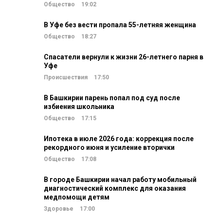
Общество
19:02
В Уфе без вести пропала 55-летняя женщина
Общество
18:27
Спасатели вернули к жизни 26-летнего парня в
Уфе
Происшествия
17:50
В Башкирии парень попал под суд после
избиения школьника
Общество
17:15
Ипотека в июле 2026 года: коррекция после
рекордного июня и усиление вторички
Общество
17:08
В городе Башкирии начал работу мобильный
диагностический комплекс для оказания
медпомощи детям
Здоровье
17:00