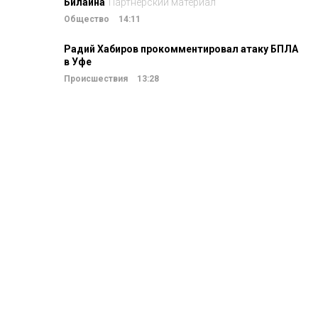
Билайна
Партнерский материал
Общество
14:11
Радий Хабиров прокомментировал атаку БПЛА
в Уфе
Происшествия
13:28