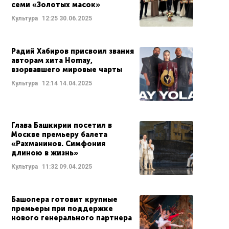
семи «Золотых масок»
Культура
12:25
30.06.2025
Радий Хабиров присвоил звания
авторам хита Homay,
взорвавшего мировые чарты
Культура
12:14
14.04.2025
Глава Башкирии посетил в
Москве премьеру балета
«Рахманинов. Симфония
длиною в жизнь»
Культура
11:32
09.04.2025
Башопера готовит крупные
премьеры при поддержке
нового генерального партнера