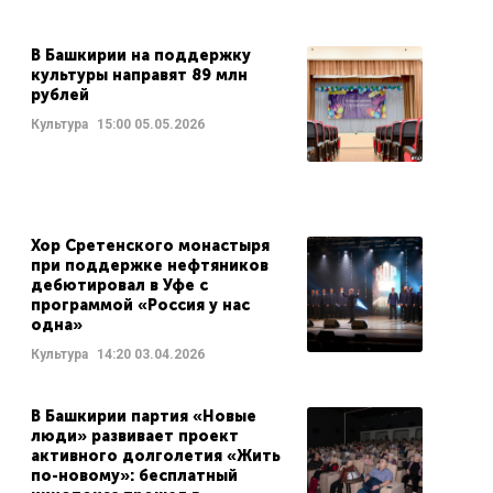
В Башкирии на поддержку
культуры направят 89 млн
рублей
Культура
15:00
05.05.2026
Хор Сретенского монастыря
при поддержке нефтяников
дебютировал в Уфе с
программой «Россия у нас
одна»
Культура
14:20
03.04.2026
В Башкирии партия «Новые
люди» развивает проект
активного долголетия «Жить
по-новому»: бесплатный