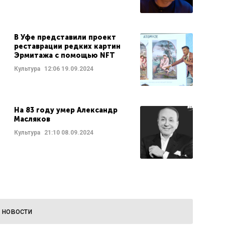
В Уфе представили проект
реставрации редких картин
Эрмитажа с помощью NFT
Культура
12:06
19.09.2024
На 83 году умер Александр
Масляков
Культура
21:10
08.09.2024
 новости