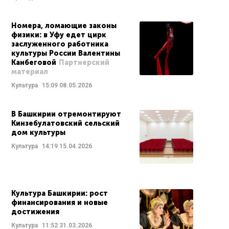
Номера, ломающие законы
физики: в Уфу едет цирк
заслуженного работника
культуры России Валентины
Канбеговой
Партнерский
материал
Культура
15:09
08.05.2026
В Башкирии отремонтируют
Кинзебулатовский сельский
дом культуры
Культура
14:19
15.04.2026
Культура Башкирии: рост
финансирования и новые
достижения
Культура
11:52
31.03.2026