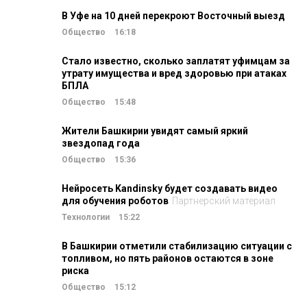
В Уфе на 10 дней перекроют Восточный выезд
Общество
16:18
Стало известно, сколько заплатят уфимцам за
утрату имущества и вред здоровью при атаках
БПЛА
Общество
15:48
Жители Башкирии увидят самый яркий
звездопад года
Общество
15:36
Нейросеть Kandinsky будет создавать видео
для обучения роботов
Партнерский материал
Технологии
15:22
В Башкирии отметили стабилизацию ситуации с
топливом, но пять районов остаются в зоне
риска
Общество
15:12