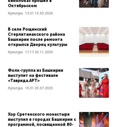
кинопоказ прошел в
Октябрьском
Культура
13:21
15.03.2026
В селе Рощинский
Стерлитамакского района
Башкирии после ремонта
открылся Дворец культуры
Культура
17:17
20.11.2025
Фолк-группа из Башкирии
выступит на фестивале
«Таврида.АРТ»
Культура
15:31
25.07.2025
Хор Сретенского монастыря
выступил в городах Башкирии с
программой, посвященной 80-