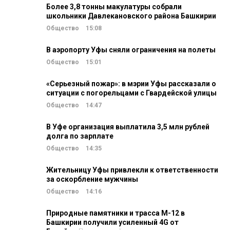
Более 3,8 тонны макулатуры собрали
школьники Давлекановского района Башкирии
Общество
15:08
В аэропорту Уфы сняли ограничения на полеты
Общество
15:01
«Серьезный пожар»: в мэрии Уфы рассказали о
ситуации с погорельцами с Гвардейской улицы
Общество
14:47
В Уфе организация выплатила 3,5 млн рублей
долга по зарплате
Общество
14:35
Жительницу Уфы привлекли к ответственности
за оскорбление мужчины
Общество
14:16
Природные памятники и трасса М-12 в
Башкирии получили усиленный 4G от