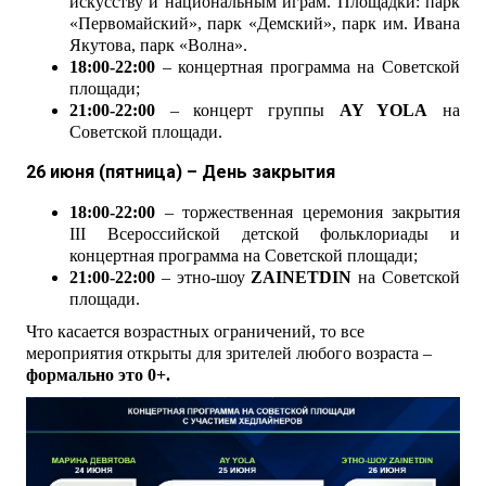
искусству и национальным играм. Площадки: парк
«Первомайский», парк «Демский», парк им. Ивана
Якутова, парк «Волна».
18:00-22:00
– концертная программа на Советской
площади;
21:00-22:00
– концерт группы
AY
YOLA
на
Советской площади.
26 июня (пятница) – День закрытия
18:00-22:00
– торжественная церемония закрытия
III Всероссийской детской фольклориады и
концертная программа на Советской площади;
21:00-22:00
– этно-шоу
ZAINETDIN
на Советской
площади.
Что касается возрастных ограничений, то все
мероприятия открыты для зрителей любого возраста –
формально это 0+.