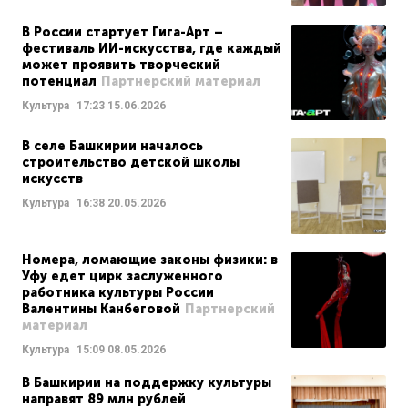
В России стартует Гига-Арт –
фестиваль ИИ-искусства, где каждый
может проявить творческий
потенциал
Партнерский материал
Культура
17:23
15.06.2026
В селе Башкирии началось
строительство детской школы
искусств
Культура
16:38
20.05.2026
Номера, ломающие законы физики: в
Уфу едет цирк заслуженного
работника культуры России
Валентины Канбеговой
Партнерский
материал
Культура
15:09
08.05.2026
В Башкирии на поддержку культуры
направят 89 млн рублей