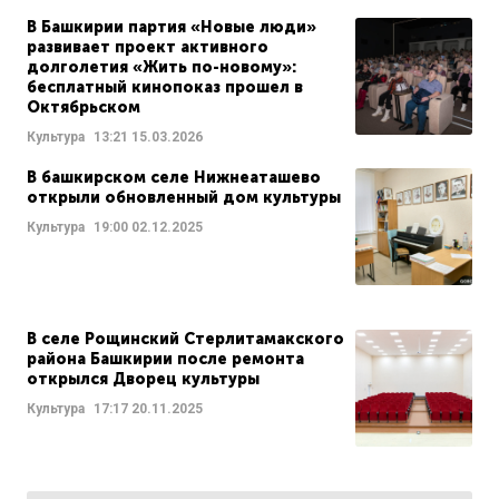
В Башкирии партия «Новые люди»
развивает проект активного
долголетия «Жить по-новому»:
бесплатный кинопоказ прошел в
Октябрьском
Культура
13:21
15.03.2026
В башкирском селе Нижнеаташево
открыли обновленный дом культуры
Культура
19:00
02.12.2025
В селе Рощинский Стерлитамакского
района Башкирии после ремонта
открылся Дворец культуры
Культура
17:17
20.11.2025