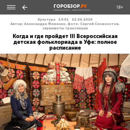
ГОРОБЗОР
.РУ
18+
ИНФОРМАЦИОННО - НОВОСТНОЙ ПОРТАЛ
Культура
14:51
22.06.2026
Автор: Александра Фоменко, фото: Сергей Словохотов,
скриншоты трансляции
Когда и где пройдет III Всероссийская
детская фольклориада в Уфе: полное
расписание