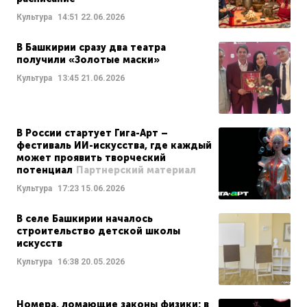
Культура
14:51
22.06.2026
В Башкирии сразу два театра
получили «Золотые маски»
Культура
13:45
21.06.2026
В России стартует Гига-Арт –
фестиваль ИИ-искусства, где каждый
может проявить творческий
потенциал
Партнерский материал
Культура
17:23
15.06.2026
В селе Башкирии началось
строительство детской школы
искусств
Культура
16:38
20.05.2026
Номера, ломающие законы физики: в