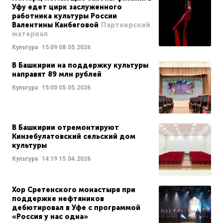
Уфу едет цирк заслуженного
работника культуры России
Валентины Канбеговой
Партнерский
материал
Культура
15:09
08.05.2026
В Башкирии на поддержку культуры
направят 89 млн рублей
Культура
15:00
05.05.2026
В Башкирии отремонтируют
Кинзебулатовский сельский дом
культуры
Культура
14:19
15.04.2026
Хор Сретенского монастыря при
поддержке нефтяников
дебютировал в Уфе с программой
«Россия у нас одна»