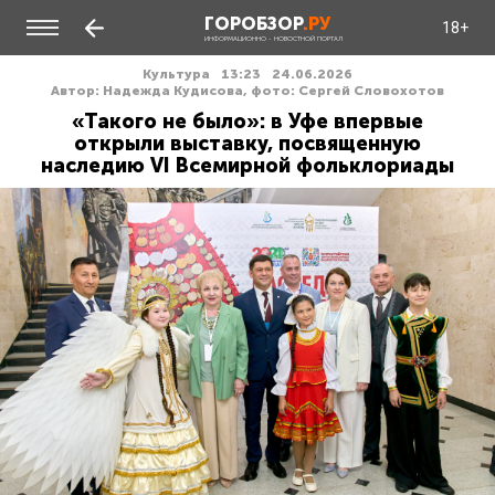
ГОРОБЗОР
.РУ
18+
ИНФОРМАЦИОННО - НОВОСТНОЙ ПОРТАЛ
Культура
13:23
24.06.2026
Автор: Надежда Кудисова, фото: Сергей Словохотов
«Такого не было»: в Уфе впервые
открыли выставку, посвященную
наследию VI Всемирной фольклориады