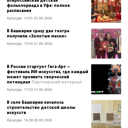
Всероссийская детская
фольклориада в Уфе: полное
расписание
Культура
14:51
22.06.2026
В Башкирии сразу два театра
получили «Золотые маски»
Культура
13:45
21.06.2026
В России стартует Гига-Арт –
фестиваль ИИ-искусства, где каждый
может проявить творческий
потенциал
Партнерский материал
Культура
17:23
15.06.2026
В селе Башкирии началось
строительство детской школы
искусств
Культура
16:38
20.05.2026