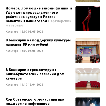
Номера, ломающие законы физики: в
Уфу едет цирк заслуженного
работника культуры России
Валентины Канбеговой
Партнерский
материал
Культура
15:09
08.05.2026
В Башкирии на поддержку культуры
направят 89 млн рублей
Культура
15:00
05.05.2026
В Башкирии отремонтируют
Кинзебулатовский сельский дом
культуры
Культура
14:19
15.04.2026
Хор Сретенского монастыря при
поддержке нефтяников