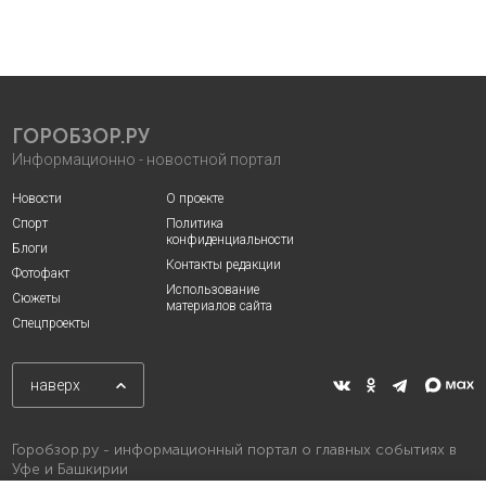
ГОРОБЗОР.РУ
Информационно - новостной портал
Новости
О проекте
Спорт
Политика
конфиденциальности
Блоги
Контакты редакции
Фотофакт
Использование
Сюжеты
материалов сайта
Спецпроекты
наверх
Горобзор.ру - информационный портал о главных событиях в
Уфе и Башкирии