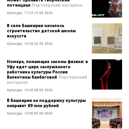
может проявить творческий
потенциал
Партнерский материал
Культура
17:23
15.06.2026
В селе Башкирии началось
строительство детской школы
искусств
Культура
16:38
20.05.2026
Номера, ломающие законы физики: в
Уфу едет цирк заслуженного
работника культуры России
Валентины Канбеговой
Партнерский
материал
Культура
15:09
08.05.2026
В Башкирии на поддержку культуры
направят 89 млн рублей
Культура
15:00
05.05.2026