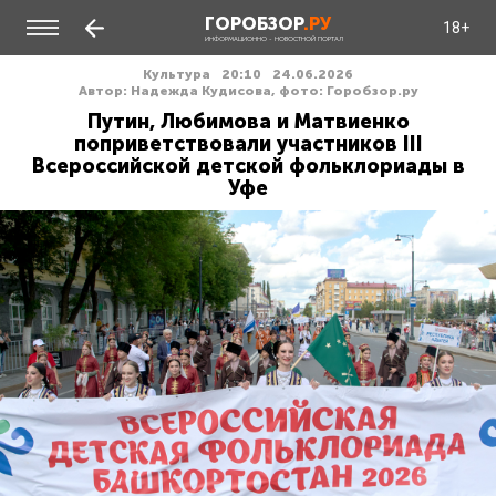
ГОРОБЗОР
.РУ
18+
ИНФОРМАЦИОННО - НОВОСТНОЙ ПОРТАЛ
Культура
20:10
24.06.2026
Автор: Надежда Кудисова, фото: Горобзор.ру
Путин, Любимова и Матвиенко
поприветствовали участников III
Всероссийской детской фольклориады в
Уфе