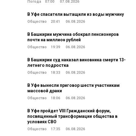
Погода
07:00
07.08.2026
В Уфе спасатели вытащили из воды мужчину
Общество
20:41
06.08.2026
В Башкирии мужчина обокрал пенсионеров
почти на миллион рублей
Общество
19:39
06.08.2026
В Башкирии суд наказал виновника смерти 13-
летнего подростка
Общество
18:33
06.08.2026
В Уфе вынесли приговор шести участникам
массовой драки
Общество
18:06
06.08.2026
В Уфе пройдет VIII Гражданский форум,
посвященный трансформации общества в
условиях СВО
Общество
17:35
06.08.2026