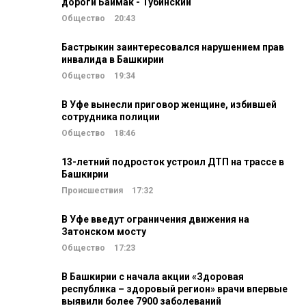
дороги Баймак - Тубинский
Общество
20:43
Бастрыкин заинтересовался нарушением прав
инвалида в Башкирии
Общество
19:34
В Уфе вынесли приговор женщине, избившей
сотрудника полиции
Общество
18:46
13-летний подросток устроил ДТП на трассе в
Башкирии
Происшествия
17:32
В Уфе введут ограничения движения на
Затонском мосту
Общество
17:23
В Башкирии с начала акции «Здоровая
республика – здоровый регион» врачи впервые
выявили более 7900 заболеваний