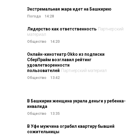
Экстремальная жара идет на Башкирию
Погода
14:28
Лидерство как ответственность
Партнерский
материал
Общество
14:20
Онлайн-кинотеатр Okko из подписки
СберПрайм возглавил рейтинг
удовлетворенности
пользователей
Партнерский материал
Общество
13:42
В Башкирии женщина украла деньги у ребенка-
инвалида
Общество
13:35
В Уфе мужчина ограбил квартиру бывшей
сожительницы