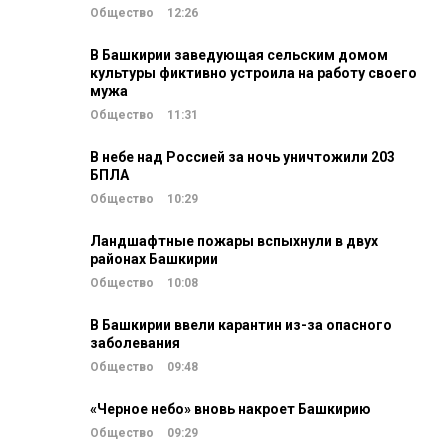
Общество
12:26
В Башкирии заведующая сельским домом
культуры фиктивно устроила на работу своего
мужа
Общество
11:31
В небе над Россией за ночь уничтожили 203
БПЛА
Общество
10:29
Ландшафтные пожары вспыхнули в двух
районах Башкирии
Общество
10:08
В Башкирии ввели карантин из-за опасного
заболевания
Общество
09:48
«Черное небо» вновь накроет Башкирию
Общество
09:29