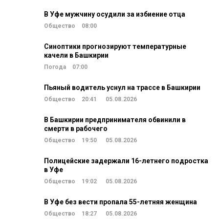
В Уфе мужчину осудили за избиение отца
Общество
08:00
Синоптики прогнозируют температурные
качели в Башкирии
Погода
07:00
Пьяный водитель уснул на трассе в Башкирии
Общество
20:41
05.08.2026
В Башкирии предпринимателя обвинили в
смерти в рабочего
Общество
19:50
05.08.2026
Полицейские задержали 16-летнего подростка
в Уфе
Общество
19:02
05.08.2026
В Уфе без вести пропала 55-летняя женщина
Общество
18:27
05.08.2026