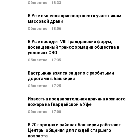
Общество
18:33
В Уфе вынесли приговор шести участникам
массовой драки
Общество
18:06
В Уфе пройдет VIII Гражданский форум,
посвященный трансформации общества в
условиях СВО
Общество
17:35
Бастрыкин взялся за дело с разбитыми
дорогами в Башкирии
Общество
17:25
Известна предварительная причина крупного
пожара на Гвардейской в Уфе
Общество
17:00
В 20 городах и районах Башкирии работают
Центры общения для людей старшего
возраста