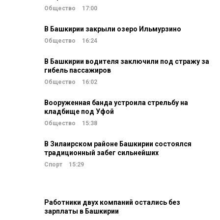
Общество
17:00
В Башкирии закрыли озеро Ильмурзино
Общество
16:24
В Башкирии водителя заключили под стражу за
гибель пассажиров
Общество
16:02
Вооруженная банда устроила стрельбу на
кладбище под Уфой
Общество
15:38
В Зилаирском районе Башкирии состоялся
традиционный забег сильнейших
Спорт
15:29
Работники двух компаний остались без
зарплаты в Башкирии