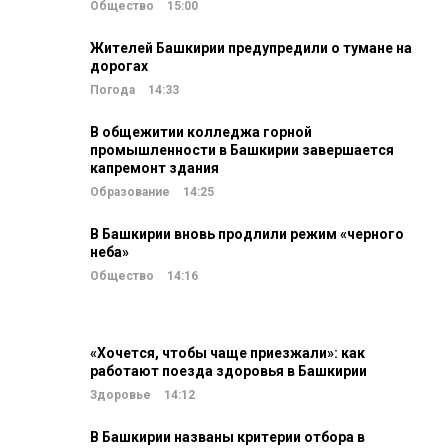
Общество
15:00
Жителей Башкирии предупредили о тумане на
дорогах
Погода
14:33
В общежитии колледжа горной
промышленности в Башкирии завершается
капремонт здания
Образование
14:25
В Башкирии вновь продлили режим «черного
неба»
Общество
14:16
«Хочется, чтобы чаще приезжали»: как
работают поезда здоровья в Башкирии
Здоровье
14:12
В Башкирии названы критерии отбора в