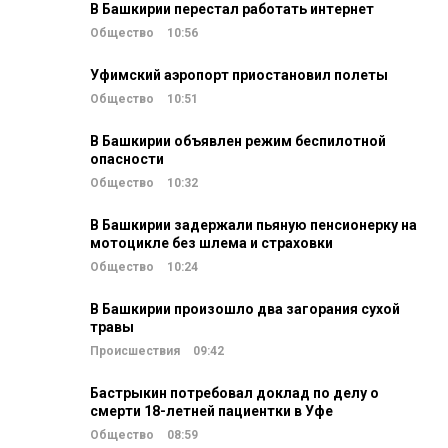
В Башкирии перестал работать интернет
Общество
10:56
Уфимский аэропорт приостановил полеты
Общество
10:51
В Башкирии объявлен режим беспилотной
опасности
Общество
10:32
В Башкирии задержали пьяную пенсионерку на
мотоцикле без шлема и страховки
Общество
10:24
В Башкирии произошло два загорания сухой
травы
Происшествия
09:42
Бастрыкин потребовал доклад по делу о
смерти 18-летней пациентки в Уфе
Общество
08:59