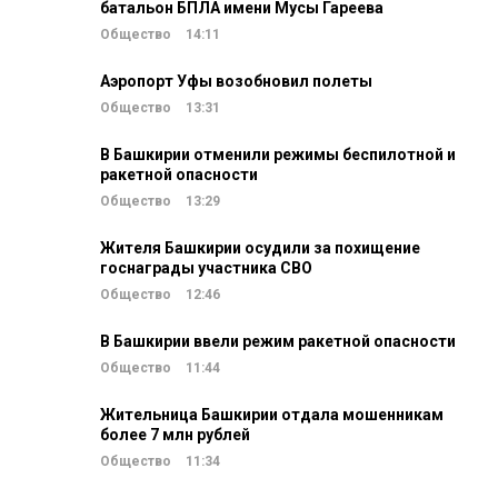
батальон БПЛА имени Мусы Гареева
Общество
14:11
Аэропорт Уфы возобновил полеты
Общество
13:31
В Башкирии отменили режимы беспилотной и
ракетной опасности
Общество
13:29
Жителя Башкирии осудили за похищение
госнаграды участника СВО
Общество
12:46
В Башкирии ввели режим ракетной опасности
Общество
11:44
Жительница Башкирии отдала мошенникам
более 7 млн рублей
Общество
11:34