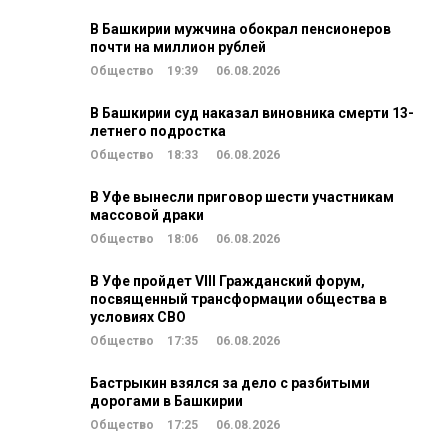
В Башкирии мужчина обокрал пенсионеров
почти на миллион рублей
Общество
19:39
06.08.2026
В Башкирии суд наказал виновника смерти 13-
летнего подростка
Общество
18:33
06.08.2026
В Уфе вынесли приговор шести участникам
массовой драки
Общество
18:06
06.08.2026
В Уфе пройдет VIII Гражданский форум,
посвященный трансформации общества в
условиях СВО
Общество
17:35
06.08.2026
Бастрыкин взялся за дело с разбитыми
дорогами в Башкирии
Общество
17:25
06.08.2026