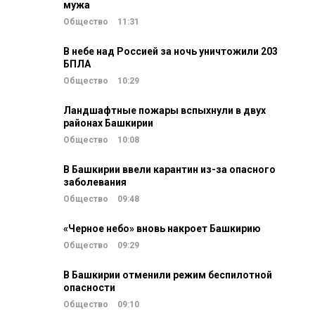
мужа
Общество
11:31
В небе над Россией за ночь уничтожили 203
БПЛА
Общество
10:29
Ландшафтные пожары вспыхнули в двух
районах Башкирии
Общество
10:08
В Башкирии ввели карантин из-за опасного
заболевания
Общество
09:48
«Черное небо» вновь накроет Башкирию
Общество
09:29
В Башкирии отменили режим беспилотной
опасности
Общество
09:10