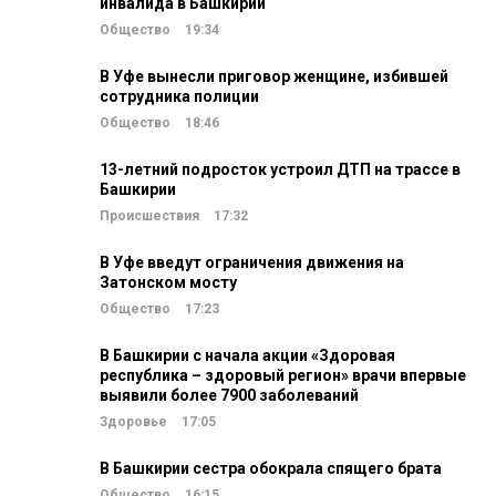
инвалида в Башкирии
Общество
19:34
В Уфе вынесли приговор женщине, избившей
сотрудника полиции
Общество
18:46
13-летний подросток устроил ДТП на трассе в
Башкирии
Происшествия
17:32
В Уфе введут ограничения движения на
Затонском мосту
Общество
17:23
В Башкирии с начала акции «Здоровая
республика – здоровый регион» врачи впервые
выявили более 7900 заболеваний
Здоровье
17:05
В Башкирии сестра обокрала спящего брата
Общество
16:15