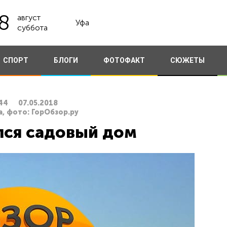
8
август
Уфа
суббота
СПОРТ
БЛОГИ
ФОТОФАКТ
СЮЖЕТЫ
44
07.05.2018
а, фото: ГорОбзор.ру
лся садовый дом