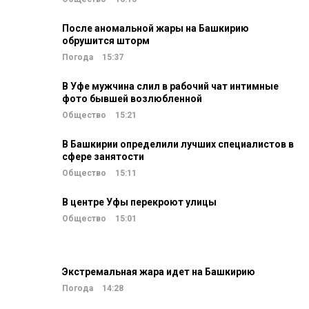
После аномальной жары на Башкирию
обрушится шторм
Погода
15:37
В Уфе мужчина слил в рабочий чат интимные
фото бывшей возлюбленной
Общество
15:21
В Башкирии определили лучших специалистов в
сфере занятости
Общество
15:11
В центре Уфы перекроют улицы
Общество
15:01
Экстремальная жара идет на Башкирию
Погода
14:28