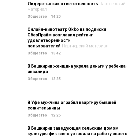
Лидерство как ответственность
Партнерский
материал
Общество
14:20
Онлайн-кинотеатр Okko из подписки
СберПрайм возглавил рейтинг
удовлетворенности
пользователей
Партнерский материал
Общество
13:42
В Башкирии женщина украла деньги у ребенка-
инвалида
Общество
13:35
В Уфе мужчина ограбил квартиру бывшей
сожительницы
Общество
12:26
В Башкирии заведующая сельским домом
культуры фиктивно устроила на работу своего