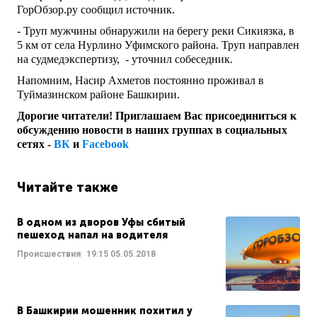
ГорОбзор.ру сообщил источник.
- Труп мужчины обнаружили на берегу реки Сикиязка, в
5 км от села Нурлино Уфимского района. Труп направлен
на судмедэкспертизу, - уточнил собеседник.
Напомним, Насир Ахметов постоянно проживал в
Туймазинском районе Башкирии.
Дорогие читатели! Приглашаем Вас присоединиться к
обсуждению новости в наших группах в социальных
сетях -
ВК
и
Facebook
Читайте также
В одном из дворов Уфы сбитый
пешеход напал на водителя
Происшествия
19:15
05.05.2018
В Башкирии мошенник похитил у