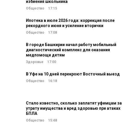
избиения школьника
Общество
17:15
Ипотека в июле 2026 года: коррекция после
рекордного июня и усиление вторички
Общество
17:08
В городе Башкирии начал работу мобильный
диагностический комплекс для оказания
медпомощи детям
Здоровье
17:00
В Уфе на 10 дней перекроют Восточный выезд
Общество
16:18
Стало известно, сколько заплатят уфимцам за
утрату имущества и вред здоровью при атаках
БПЛА
Общество
15:48