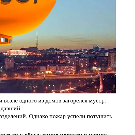
 возле одного из домов загорелся мусор.
адавший.
азделений. Однако пожар успели потушить
ниться к обсуждению новости в наших