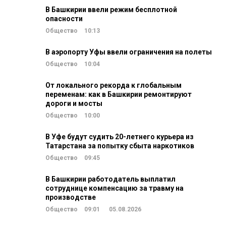
В Башкирии ввели режим бесплотной
опасности
Общество
10:13
В аэропорту Уфы ввели ограничения на полеты
Общество
10:04
От локального рекорда к глобальным
переменам: как в Башкирии ремонтируют
дороги и мосты
Общество
10:00
В Уфе будут судить 20-летнего курьера из
Татарстана за попытку сбыта наркотиков
Общество
09:45
В Башкирии работодатель выплатил
сотруднице компенсацию за травму на
производстве
Общество
09:01
05.08.2026