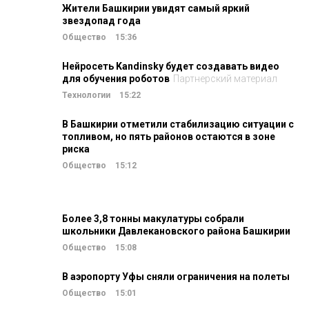
Жители Башкирии увидят самый яркий
звездопад года
Общество
15:36
Нейросеть Kandinsky будет создавать видео
для обучения роботов
Партнерский материал
Технологии
15:22
В Башкирии отметили стабилизацию ситуации с
топливом, но пять районов остаются в зоне
риска
Общество
15:12
Более 3,8 тонны макулатуры собрали
школьники Давлекановского района Башкирии
Общество
15:08
В аэропорту Уфы сняли ограничения на полеты
Общество
15:01