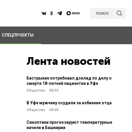
поиск
СПЕЦПРОЕКТЫ
Лента новостей
Бастрыкин потребовал доклад по делу о
смерти 18-летней пациентки в Уфе
Общество
08:59
В Уфе мужчину осудили за избиение отца
Общество
08:00
Синоптики прогнозируют температурные
качели в Башкирии