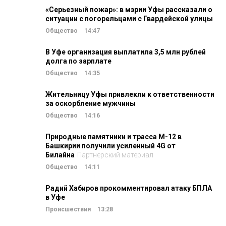
«Серьезный пожар»: в мэрии Уфы рассказали о
ситуации с погорельцами с Гвардейской улицы
Общество
14:47
В Уфе организация выплатила 3,5 млн рублей
долга по зарплате
Общество
14:35
Жительницу Уфы привлекли к ответственности
за оскорбление мужчины
Общество
14:16
Природные памятники и трасса М-12 в
Башкирии получили усиленный 4G от
Билайна
Партнерский материал
Общество
14:11
Радий Хабиров прокомментировал атаку БПЛА
в Уфе
Происшествия
13:28