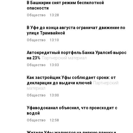
В Башкирии снят режим беспилотной
опасности
Общество
13:28
В Уфе до конца августа ограничат движение по
улице Трамвайной
Общество
13:10
Автокредитный портфель Банка Уралсиб вырос
на 23%
Партнерский материал
Общество
13:03
Как застройщик Уфы соблюдает сроки: от
декларации до выдачи ключей
Партнерский
материал
Общество
13:00
Уфаводоканал объяснил, что происходит с
водой
Общество
12:58
Жители Уфы жалуются на липкую пленку и