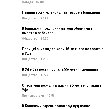
Погода
07:00
Пьяный водитель уснул на трассе в Башкирии
Общество
20:41
В Башкирии предпринимателя обвинили в
смерти в рабочего
Общество
19:50
Полицейские задержали 16-летнего подростка
в Уфе
Общество
19:02
В Уфе без вести пропала 55-летняя женщина
Общество
18:27
Спасатели вернули к жизни 26-летнего парня в
Уфе
Происшествия
17:50
В Башкирии парень попал под суд после