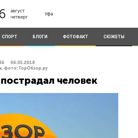
6
август
Уфа
четверг
СПОРТ
БЛОГИ
ФОТОФАКТ
СЮЖЕТЫ
36
06.05.2018
а, фото: ГорОбзор.ру
 пострадал человек