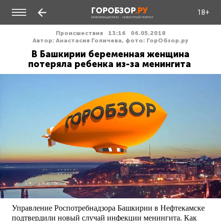
ГОРОБЗОР
.РУ
18+
ИНФОРМАЦИОННО - НОВОСТНОЙ ПОРТАЛ
Происшествия
13:16
06.05.2018
Автор: Анастасия Голичева, фото: ГорОбзор.ру
В Башкирии беременная женщина
потеряла ребенка из-за менингита
Управление Роспотребнадзора Башкирии в Нефтекамске
подтвердили новый случай инфекции менингита. Как