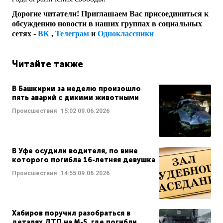
Дорогие читатели! Приглашаем Вас присоединиться к
обсуждению новости в наших группах в социальных
сетях -
ВК
,
Телеграм
и
Одноклассники
Читайте также
В Башкирии за неделю произошло
пять аварий с дикими животными
Происшествия
15:02
09.06.2026
В Уфе осудили водителя, по вине
которого погибла 16-летняя девушка
Происшествия
14:55
09.06.2026
Хабиров поручил разобраться в
деталях ДТП на М-5, где погибли