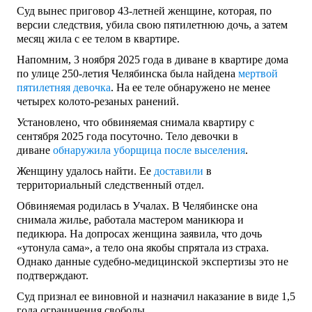
Суд вынес приговор 43-летней женщине, которая, по
версии следствия, убила свою пятилетнюю дочь, а затем
месяц жила с ее телом в квартире.
Напомним, 3 ноября 2025 года в диване в квартире дома
по улице 250-летия Челябинска была найдена
мертвой
пятилетняя девочка
. На ее теле обнаружено не менее
четырех колото-резаных ранений.
Установлено, что обвиняемая снимала квартиру с
сентября 2025 года посуточно. Тело девочки в
диване
обнаружила уборщица после выселения
.
Женщину удалось найти. Ее
доставили
в
территориальный следственный отдел.
Обвиняемая родилась в Учалах. В Челябинске она
снимала жилье, работала мастером маникюра и
педикюра. На допросах женщина заявила, что дочь
«утонула сама», а тело она якобы спрятала из страха.
Однако данные судебно-медицинской экспертизы это не
подтверждают.
Суд признал ее виновной и назначил наказание в виде 1,5
года ограничения свободы.