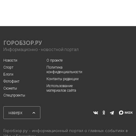
ГОРОБЗОР.РУ
Информационно - новостной портал
Новости
О проекте
Спорт
Политика
конфиденциальности
Блоги
Контакты редакции
Фотофакт
Использование
Сюжеты
материалов сайта
Спецпроекты
наверх
Горобзор.ру - информационный портал о главных событиях в