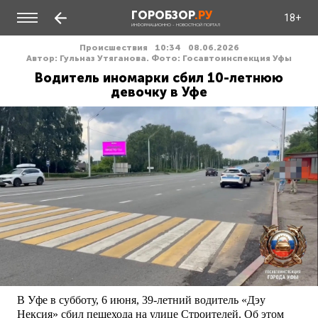
ГОРОБЗОР
.РУ
18+
ИНФОРМАЦИОННО - НОВОСТНОЙ ПОРТАЛ
Происшествия
10:34
08.06.2026
Автор: Гульназ Утяганова. Фото: Госавтоинспекция Уфы
Водитель иномарки сбил 10-летнюю
девочку в Уфе
В Уфе в субботу, 6 июня, 39-летний водитель «Дэу
Нексия» сбил пешехода на улице Строителей. Об этом