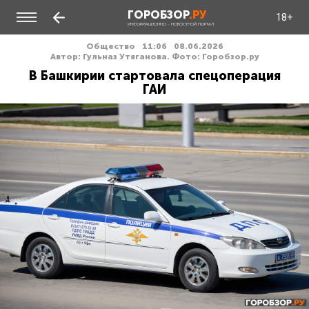
ГОРОБЗОР
.РУ
18+
ИНФОРМАЦИОННО - НОВОСТНОЙ ПОРТАЛ
Общество
11:06
08.06.2026
Автор: Гульназ Утяганова. Фото: Горобзор.ру
В Башкирии стартовала спецоперация
ГАИ