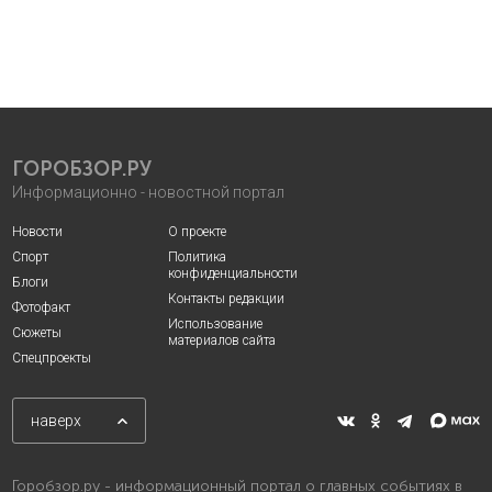
ГОРОБЗОР.РУ
Информационно - новостной портал
Новости
О проекте
Спорт
Политика
конфиденциальности
Блоги
Контакты редакции
Фотофакт
Использование
Сюжеты
материалов сайта
Спецпроекты
наверх
Горобзор.ру - информационный портал о главных событиях в