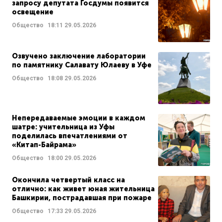
запросу депутата Госдумы появится
освещение
Общество
18:11
29.05.2026
Озвучено заключение лаборатории
по памятнику Салавату Юлаеву в Уфе
Общество
18:08
29.05.2026
Непередаваемые эмоции в каждом
шатре: учительница из Уфы
поделилась впечатлениями от
«Китап-Байрама»
Общество
18:00
29.05.2026
Окончила четвертый класс на
отлично: как живет юная жительница
Башкирии, пострадавшая при пожаре
Общество
17:33
29.05.2026