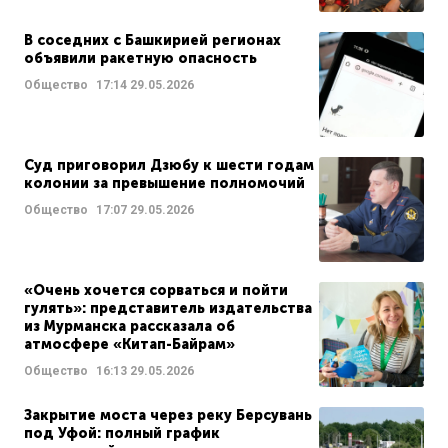
В соседних с Башкирией регионах
объявили ракетную опасность
Общество
17:14
29.05.2026
Суд приговорил Дзюбу к шести годам
колонии за превышение полномочий
Общество
17:07
29.05.2026
«Очень хочется сорваться и пойти
гулять»: представитель издательства
из Мурманска рассказала об
атмосфере «Китап-Байрам»
Общество
16:13
29.05.2026
Закрытие моста через реку Берсувань
под Уфой: полный график