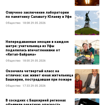
Озвучено заключение лаборатории
по памятнику Салавату Юлаеву в Уфе
Общество
18:08
29.05.2026
Непередаваемые эмоции в каждом
шатре: учительница из Уфы
поделилась впечатлениями от
«Китап-Байрама»
Общество
18:00
29.05.2026
Окончила четвертый класс на
отлично: как живет юная жительница
Башкирии, пострадавшая при пожаре
Общество
17:33
29.05.2026
В соседних с Башкирией регионах
объявили ракетную опасность