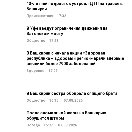
13-летний подросток устроил ДТП на трассе в
Башкирии
Происшествия
17:32
В Уфе введут ограничения движения на
Затонском мосту
Общество
17:23
В Башкирии с начала акции «Здоровая
республика – здоровый регион» врачи впервые
выявили более 7900 заболеваний
Здоровье
17:05
В Башкирии сестра обокрала спящего брата
Общество
16:15
07.08.2026
После аномальной жары на Башкирию
обрушится шторм
Погода
15:37
07.08.2026