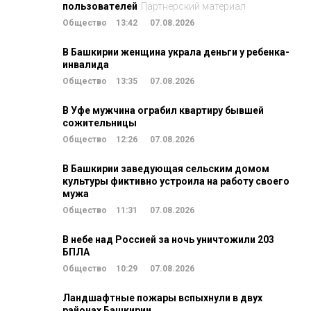
пользователей
Партнерский материал
Общество
13:42
07.08.2026
В Башкирии женщина украла деньги у ребенка-
инвалида
Общество
13:35
07.08.2026
В Уфе мужчина ограбил квартиру бывшей
сожительницы
Общество
12:26
07.08.2026
В Башкирии заведующая сельским домом
культуры фиктивно устроила на работу своего
мужа
Общество
11:31
07.08.2026
В небе над Россией за ночь уничтожили 203
БПЛА
Общество
10:29
07.08.2026
Ландшафтные пожары вспыхнули в двух
районах Башкирии