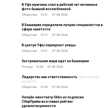
В Уфе мужчина слил в рабочий чат интимные
фото бывшей возлюбленной
Общество
15:21
07.08.2026
В Башкирии определили лучших специалистов в
сфере занятости
Общество
15:11
07.08.2026
В центре Уфы перекроют улицы
Общество
15:01
07.08.2026
Экстремальная жара идет на Башкирию
Погода
14:28
07.08.2026
Лидерство как ответственность
Партнерский
материал
Общество
14:20
07.08.2026
Онлайн-кинотеатр Okko из подписки
СберПрайм возглавил рейтинг
удовлетворенности