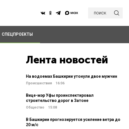
поиск
СПЕЦПРОЕКТЫ
Лента новостей
На водоемах Башкирии утонули двое мужчин
Происшествия
16:06
Вице-мэр Уфы проинспектировал
строительство дорог в Затоне
Общество
15:08
В Башкирии прогнозируется усиление ветра до
20 м/c