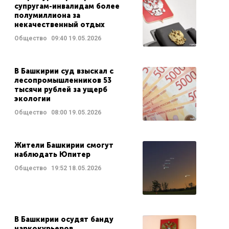
супругам-инвалидам более
полумиллиона за
некачественный отдых
Общество
09:40
19.05.2026
В Башкирии суд взыскал с
лесопромышленников 53
тысячи рублей за ущерб
экологии
Общество
08:00
19.05.2026
Жители Башкирии смогут
наблюдать Юпитер
Общество
19:52
18.05.2026
В Башкирии осудят банду
наркокурьеров