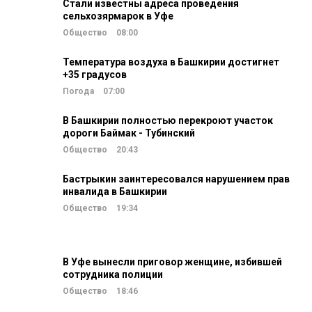
Стали известны адреса проведения
сельхозярмарок в Уфе
Общество
08:00
Температура воздуха в Башкирии достигнет
+35 градусов
Погода
07:00
В Башкирии полностью перекроют участок
дороги Баймак - Тубинский
Общество
20:43
Бастрыкин заинтересовался нарушением прав
инвалида в Башкирии
Общество
19:34
В Уфе вынесли приговор женщине, избившей
сотрудника полиции
Общество
18:46