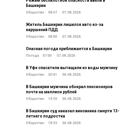
Режим беспилотной опасности ввели в
Башкирии
Общество
08:47
07.08.2026
Житель Башкирии лишился авто из-за
нарушений ПДД
Общество
08:00
07.08.2026
Опасная погода приближается к Башкирии
Погода
07:00
07.08.2026
В Уфе спасатели вытащили из воды мужчину
Общество
20:41
06.08.2026
В Башкирии мужчина обокрал пенсионеров
почти на миллион рублей
Общество
19:39
06.08.2026
В Башкирии суд наказал виновника смерти 13-
летнего подростка
Общество
18:33
06.08.2026