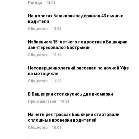
Погода
14:01
На дорогах Башкирии задержали 43 пьяных
водителя
Общество
13:31
Избиением 15-летнего подростка в Башкирии
заинтересовался Бастрыкин
Общество
12:19
Несовершеннолетний рассекал по ночной Уфе
на мотоцикле
Общество
11:22
В Башкирии столкнулись две иномарки
Происшествия
10:31
На четырех трассах Башкирии стартовали
сплошные проверки водителей
Общество
10:09