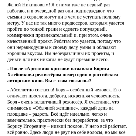
Женей Никишовым! Я с ними уже не первый раз
работаю, и в очередной раз они подтверждают, что
съемки в сериале могут ни в чем не уступать полному
метру. У нас не так много продюсеров, которым удается
пройти по тонкой грани и сделать популярный,
коммерчески привлекательный и, при этом, очень
качественный проект. Ребятам это удается, потому что
они неравнодушны к своему делу, умны и обладают
хорошим вкусом. Им небезразличны их проекты, и
деньги для них никогда не будут превыше всего.
- После «Аритмии» критики называли Бориса
Хлебникова режиссёром номер один в российском
авторском кино. Вы с этим согласны?
- Абсолютно согласна! Боря – особенный человек. Его
отличают простота, доброта, искренняя человечность.
Боря - очень талантливый режиссёр. Я счастлива, что
снимаюсь в «Обычной женщине», каждый день на
площадке – радость. Всё идёт идеально, легко и
замечательно, практически без переработок, за что
Борису Игоревичу – низкий поклон. У него всё работает,
всё ровно. Здесь люди не рвут на себе волосы, но мы всё