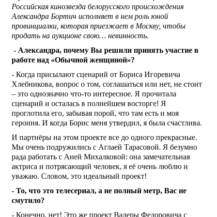
Российская кинозвезда белорусского происхождения
Александра Бортич исполняет в нем роль юной
провинциалки, которая приезжает в Москву, чтобы
продать на аукционе свою… невинность.
- Александра, почему Вы решили принять участие в
работе над «Обычной женщиной»?
- Когда присылают сценарий от Бориса Игоревича
Хлебникова, вопрос о том, соглашаться или нет, не стоит
– это однозначно что-то интересное. Я прочитала
сценарий и осталась в полнейшем восторге! Я
проглотила его, забывая порой, что там есть и моя
героиня. И когда Борис меня утвердил, я была счастлива.
И партнёры на этом проекте все до одного прекрасные.
Мы очень подружились с Аглаей Тарасовой. Я безумно
рада работать с Аней Михалковой: она замечательная
актриса и потрясающий человек, я её очень люблю и
уважаю. Словом, это идеальный проект!
- То, что это телесериал, а не полный метр, Вас не
смутило?
- Конечно, нет! Это же проект Валеры Федоровича с