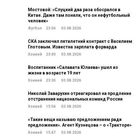
Мостовой: «Слуцкий два раза обосрался в
Китае. Даже там поняли, что он нефутбольный
человек»
Футбол
23:56
03.08.2026
СКА заключил пятилетний контракт с Василием
Глотовым. Известна зарплата форварда
Хоккей
23:40
03.08.2026
Воспитанник «Салавата Юлаева» ушел из
жизни в возрасте 19 лет
Хоккей
23:30
03.08.2026
Николай Заварухин отреагировал на продление
отстранения национальных команд России
Хоккей
15:56
03.08.2026
«Такие вещи называю предложением ради
предложения». Агент Кузнецова – о «Тракторе»
Хоккей
15:47
03.08.2026