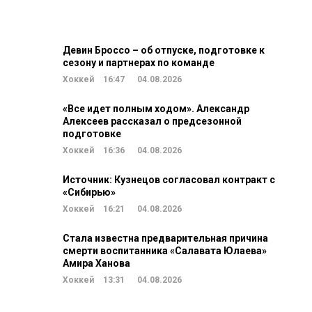
Девин Броссо – об отпуске, подготовке к
сезону и партнерах по команде
Хоккей
16:47
04.08.2026
«Все идет полным ходом». Александр
Алексеев рассказал о предсезонной
подготовке
Хоккей
16:36
04.08.2026
Источник: Кузнецов согласовал контракт с
«Сибирью»
Хоккей
16:21
04.08.2026
Стала известна предварительная причина
смерти воспитанника «Салавата Юлаева»
Амира Ханова
Хоккей
13:31
04.08.2026