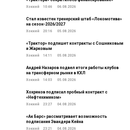
Хоккей
10:46
06.08.2026
Стал известен тренерский штаб «Локомотива»
на сезон-2026/2027
Хоккей
20:16
05.08.2026
«Трактор» подпишет контракты с Сошниковым
и Жарковым
Хоккей
14:11
05.08.2026
Андрей Назаров подвел итоги работы клубов
на трансферном рынке в КХЛ
Хоккей
14:03
05.08.2026
Хохряков подписал пробный контракт с
«Нефтехимиком»
Хоккей
23:27
04.08.2026
«Ак Барс» рассматривает возможность
подписания Эвандера Кейна
Хоккей
23:21
04.08.2026