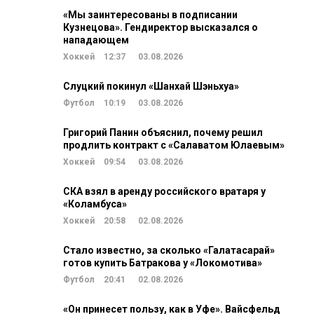
«Мы заинтересованы в подписании
Кузнецова». Гендиректор высказался о
нападающем
Хоккей
12:37
03.08.2026
Слуцкий покинул «Шанхай Шэньхуа»
Футбол
10:19
03.08.2026
Григорий Панин объяснил, почему решил
продлить контракт с «Салаватом Юлаевым»
Хоккей
09:54
03.08.2026
СКА взял в аренду российского вратаря у
«Коламбуса»
Хоккей
20:58
02.08.2026
Стало известно, за сколько «Галатасарай»
готов купить Батракова у «Локомотива»
Футбол
20:41
02.08.2026
«Он принесет пользу, как в Уфе». Вайсфельд