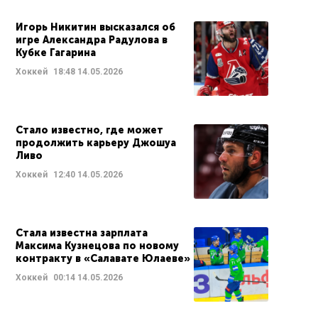
Игорь Никитин высказался об
игре Александра Радулова в
Кубке Гагарина
Хоккей
18:48
14.05.2026
Стало известно, где может
продолжить карьеру Джошуа
Ливо
Хоккей
12:40
14.05.2026
Стала известна зарплата
Максима Кузнецова по новому
контракту в «Салавате Юлаеве»
Хоккей
00:14
14.05.2026