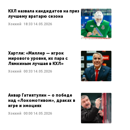
КХЛ назвала кандидатов на приз
лучшему вратарю сезона
Хоккей
18:33
14.05.2026
Хартли: «Миллер — игрок
мирового уровня, их пара с
Лямкиным лучшая в КХЛ»
Хоккей
00:33
14.05.2026
Анвар Гатиятулин – о победе
над «Локомотивом», драках в
игре и эмоциях
Хоккей
00:00
14.05.2026