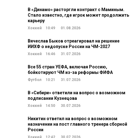
В «Динамо» расторгли контракт с Маминым.
Стало известно, где игрок может продолжить
карьеру
Хоккей
10:49
01.08.2026
Вячеслав Быков отреагировал на решение
ИИХФ о недопуске России на ЧМ-2027
Хоккей
16:46
31.07.2026
Все 55 стран УЕФА, включая Россию,
бойкотируют ЧМ из-за реформы ФИФА
Футбол
10:21
31.07.2026
В «Сибири» ответили на вопрос о возможном
подписании Кузнецова
Хоккей
14:50
30.07.2026
Никитин ответил на вопрос о возможном
назначении на пост главного тренера сборной
России
Хоккей
12:42
30.07.2026