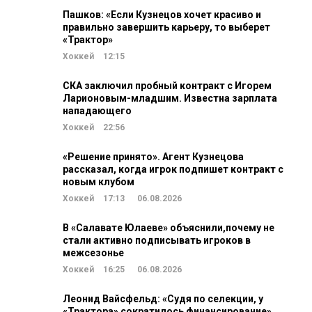
Пашков: «Если Кузнецов хочет красиво и
правильно завершить карьеру, то выберет
«Трактор»
Хоккей
12:15
СКА заключил пробный контракт с Игорем
Ларионовым-младшим. Известна зарплата
нападающего
Хоккей
22:56
«Решение принято». Агент Кузнецова
рассказал, когда игрок подпишет контракт с
новым клубом
Хоккей
17:13
06.08.2026
В «Салавате Юлаеве» объяснили,почему не
стали активно подписывать игроков в
межсезонье
Хоккей
16:25
06.08.2026
Леонид Вайсфельд: «Судя по селекции, у
«Трактора» сократилось финансирование»