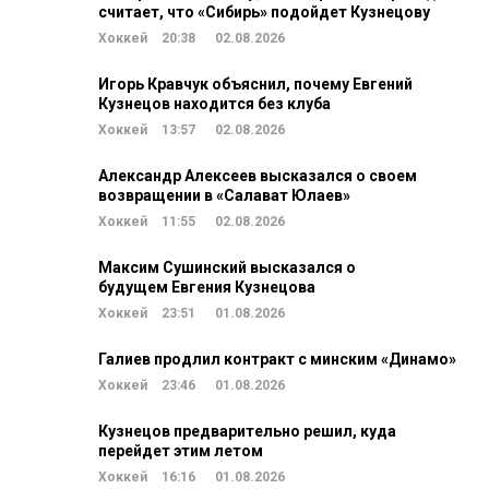
считает, что «Сибирь» подойдет Кузнецову
Хоккей
20:38
02.08.2026
Игорь Кравчук объяснил, почему Евгений
Кузнецов находится без клуба
Хоккей
13:57
02.08.2026
Александр Алексеев высказался о своем
возвращении в «Салават Юлаев»
Хоккей
11:55
02.08.2026
Максим Сушинский высказался о
будущем Евгения Кузнецова
Хоккей
23:51
01.08.2026
Галиев продлил контракт с минским «Динамо»
Хоккей
23:46
01.08.2026
Кузнецов предварительно решил, куда
перейдет этим летом
Хоккей
16:16
01.08.2026