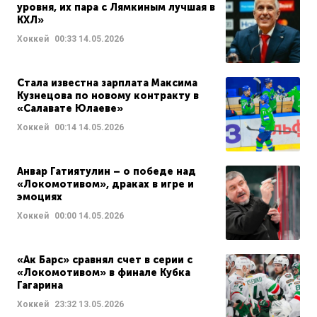
уровня, их пара с Лямкиным лучшая в
КХЛ»
Хоккей
00:33
14.05.2026
Стала известна зарплата Максима
Кузнецова по новому контракту в
«Салавате Юлаеве»
Хоккей
00:14
14.05.2026
Анвар Гатиятулин – о победе над
«Локомотивом», драках в игре и
эмоциях
Хоккей
00:00
14.05.2026
«Ак Барс» сравнял счет в серии с
«Локомотивом» в финале Кубка
Гагарина
Хоккей
23:32
13.05.2026