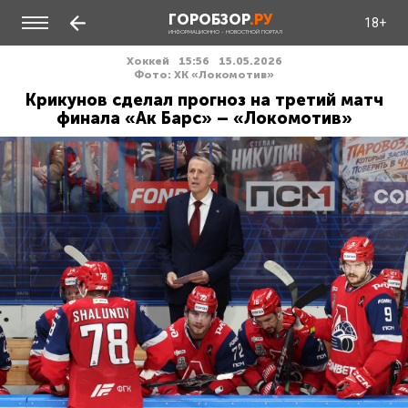
ГОРОБЗОР
.РУ
18+
ИНФОРМАЦИОННО - НОВОСТНОЙ ПОРТАЛ
Хоккей
15:56
15.05.2026
Фото: ХК «Локомотив»
Крикунов сделал прогноз на третий матч
финала «Ак Барс» – «Локомотив»