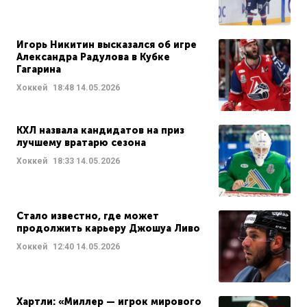
Игорь Никитин высказался об игре
Александра Радулова в Кубке
Гагарина
Хоккей
18:48
14.05.2026
КХЛ назвала кандидатов на приз
лучшему вратарю сезона
Хоккей
18:33
14.05.2026
Стало известно, где может
продолжить карьеру Джошуа Ливо
Хоккей
12:40
14.05.2026
Хартли: «Миллер — игрок мирового