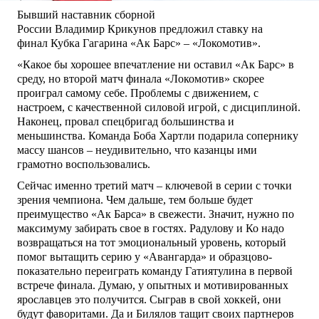
Бывший наставник сборной
России Владимир Крикунов предложил ставку на
финал Кубка Гагарина «Ак Барс» – «Локомотив».
«Какое бы хорошее впечатление ни оставил «Ак Барс» в
среду, но второй матч финала «Локомотив» скорее
проиграл самому себе. Проблемы с движением, с
настроем, с качественной силовой игрой, с дисциплиной.
Наконец, провал спецбригад большинства и
меньшинства. Команда Боба Хартли подарила сопернику
массу шансов – неудивительно, что казанцы ими
грамотно воспользовались.
Сейчас именно третий матч – ключевой в серии с точки
зрения чемпиона. Чем дальше, тем больше будет
преимущество «Ак Барса» в свежести. Значит, нужно по
максимуму забирать свое в гостях. Радулову и Ко надо
возвращаться на тот эмоциональный уровень, который
помог вытащить серию у «Авангарда» и образцово-
показательно переиграть команду Гатиятулина в первой
встрече финала. Думаю, у опытных и мотивированных
ярославцев это получится. Сыграв в свой хоккей, они
будут фаворитами. Да и Билялов тащит своих партнеров