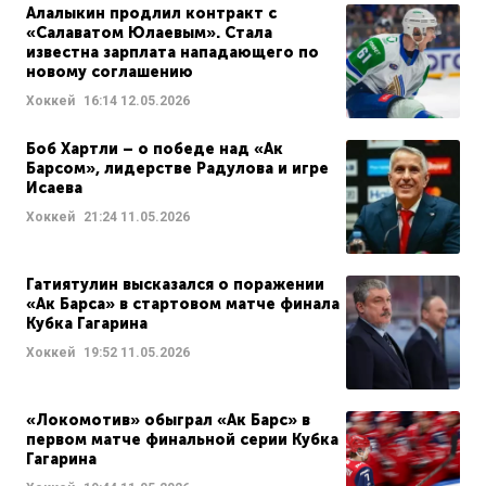
Алалыкин продлил контракт с
«Салаватом Юлаевым». Стала
известна зарплата нападающего по
новому соглашению
Хоккей
16:14
12.05.2026
Боб Хартли – о победе над «Ак
Барсом», лидерстве Радулова и игре
Исаева
Хоккей
21:24
11.05.2026
Гатиятулин высказался о поражении
«Ак Барса» в стартовом матче финала
Кубка Гагарина
Хоккей
19:52
11.05.2026
«Локомотив» обыграл «Ак Барс» в
первом матче финальной серии Кубка
Гагарина