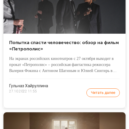
Попытка спасти человечество: обзор на фильм
«Петрополис»
На экранах российских кинотеатров с 27 октября выходит в
прокат «Петрополис» – российская фантастика режиссера
Валерия Фокина с Антоном Шагиным и Юлией Снигирь в
главных ролях. Главный герой – ученый Владимир Огнев –
живет и учится в США.
Гульназ Хайруллина
27.10.2022 11:55
Читать далее