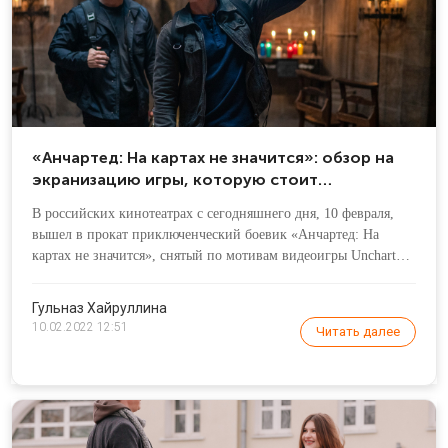
«Анчартед: На картах не значится»: обзор на
экранизацию игры, которую стоит
посмотреть даже не фанатам
В российских кинотеатрах с сегодняшнего дня, 10 февраля,
вышел в прокат приключенческий боевик «Анчартед: На
картах не значится», снятый по мотивам видеоигры Uncharted.
Выход картины фанаты ждали давно: еще в 2008 году
появилась информация, что экранизация находится в
Гульназ Хайруллина
разработке.
10.02.2022 12:51
Читать далее