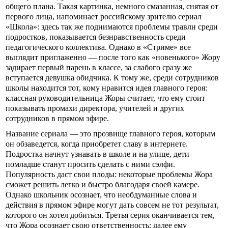
общего плана. Такая картинка, немного смазанная, снятая от
первого лица, напоминает российскому зрителю сериал
«Школа»: здесь так же поднимаются проблемы травли среди
подростков, показывается безнравственность среди
педагогического коллектива. Однако в «Стриме» все
выглядит приглаженно — после того как «новенького» Жору
задирает первый парень в классе, за слабого сразу же
вступается девушка обидчика. К тому же, среди сотрудников
школы находится тот, кому нравится идея главного героя:
классная руководительница Жоры считает, что ему стоит
показывать промахи директора, учителей и других
сотрудников в прямом эфире.
Название сериала — это прозвище главного героя, которым
он обзаведется, когда приобретет славу в интернете.
Подростка начнут узнавать в школе и на улице, дети
помладше станут просить сделать с ними сэлфи.
Популярность даст свои плоды: некоторые проблемы Жора
сможет решить легко и быстро благодаря своей камере.
Однако школьник осознает, что необдуманные слова и
действия в прямом эфире могут дать совсем не тот результат,
которого он хотел добиться. Третья серия оканчивается тем,
что Жора осознает свою ответственность: далее ему