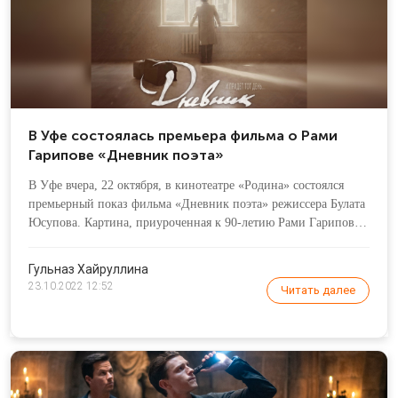
В Уфе состоялась премьера фильма о Рами
Гарипове «Дневник поэта»
В Уфе вчера, 22 октября, в кинотеатре «Родина» состоялся
премьерный показ фильма «Дневник поэта» режиссера Булата
Юсупова. Картина, приуроченная к 90-летию Рами Гарипова,
стала заключительной частью трилогии «Первая Республика»
– в нее также входят фильмы «Бабич» и «Первая Республика».
Гульназ Хайруллина
23.10.2022 12:52
Читать далее