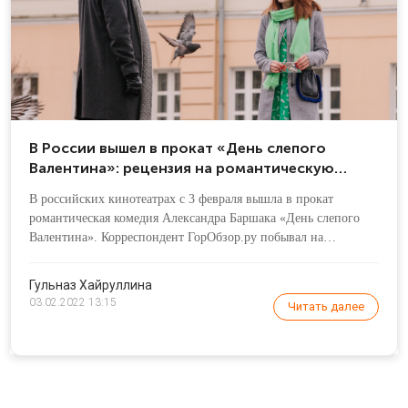
В России вышел в прокат «День слепого
Валентина»: рецензия на романтическую
комедию
В российских кинотеатрах с 3 февраля вышла в прокат
романтическая комедия Александра Баршака «День слепого
Валентина». Корреспондент ГорОбзор.ру побывал на
предпремьерном показе – далее в тексте раскрываются
сюжетные детали, которые могут показаться вам спойлерами.
Гульназ Хайруллина
03.02.2022 13:15
Читать далее