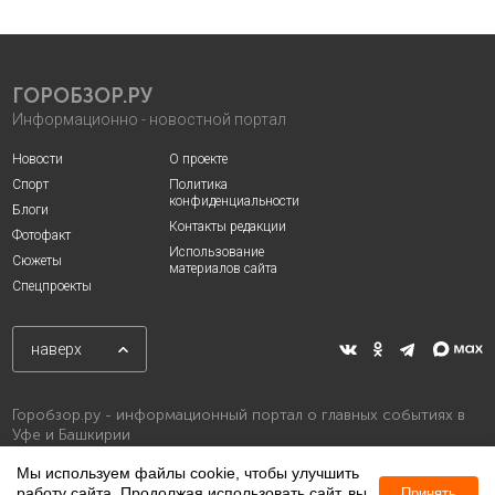
ГОРОБЗОР.РУ
Информационно - новостной портал
Новости
О проекте
Спорт
Политика
конфиденциальности
Блоги
Контакты редакции
Фотофакт
Использование
Сюжеты
материалов сайта
Спецпроекты
наверх
Горобзор.ру - информационный портал о главных событиях в
Уфе и Башкирии
Мы используем файлы cookie, чтобы улучшить
работу сайта. Продолжая использовать сайт, вы
Принять