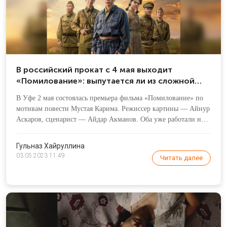
В российский прокат с 4 мая выходит
«Помилование»: выпутается ли из сложной
ситуации 20-летний сержант?
В Уфе 2 мая состоялась премьера фильма «Помилование» по
мотивам повести Мустая Карима. Режиссер картины — Айнур
Аскаров, сценарист — Айдар Акманов. Оба уже работали над
экранизациями творчества башкирского драматурга: в тандеме
они выпустили «Отряд Таганок», также Айдар Акманов
Гульназ Хайруллина
работал над фильмом «Сестренка».
03.05.2023 11:49
Читать далее