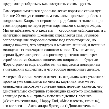
предстоит разобраться, как поступить с этим грузом.
Сам сериал смотрится довольно легко: короткие серии чуть
больше 20 минут с понятным смыслом, простые проблемы
подростков. Кадры от первого лица добавляют экшена, при
этом видеоряд не перегружен картинками с камеры Жоры.
Мы не забываем, что здесь мы — сторонние наблюдатели, а с
нелегкими задачами школьник справляется сам. Звуковое
сопровождение подобрано точно под происходящее, но
иногда кажется, что саундтрек в моменте лишний, и песен из
молодежных топ-чартов слишком много. Тем не менее,
сериал будет интересен и взрослому зрителю: после трех
серий остается большое количество вопросов — будет ли
Жора стримить еще, поработает ли над своим поведением
учительский коллектив, и что вообще произойдет дальше.
Актерский состав хочется отметить отдельно: хотя участники
проекта уже снимались во многих картинах, все же это
незнакомые массовому зрителю лица, поэтому кажется, что
действительно смотришь трансляцию какого-то школьника.
Главную роль в «Стриме» исполнил Денис Власенко
(«Закрыть гештальт», Happy End, «Мне плевать, кто вы»),
его коллеги — Александра Дроздова («Дополнительный