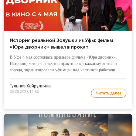
История реальной Золушки из Уфы: фильм
«Юра дворник» вышел в прокат
В Уфе 4 мая состоялась премьера фильма «Юра дворник».
Историю, которая известна практически каждому жителю
города, экранизировали уфимцы: над картиной работали
режиссер Виталий Дудка и продюсер Роксана Санкина. При
этом фильм нельзя назвать нишевым — происходящее на
Гульназ Хайруллина
экране будет понятно зрителю любого города страны, и, кроме
05.05.2023 12:36
Читать далее
того, в «Юре дворнике» снялись известные российские
звезды: Нелли Уварова, Гоша Куценко, Ида Галич и другие.