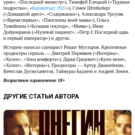
урок», «Последний министр»), Тимофей Елецкий («Трудные
подростки», «
Кронштадт 1921
»), Семен Штейнберг
(«Домашний арест», «Содержанки»), Александра Урсуляк
(«Время первых», «Пингвины моей мамы»), Ольга
Тумайкина («Большая секунда», «Мамы»), Иван
Добронравов («Нулевой пациент», «Петр I: Последний царь
и первый император») и другие.
Историю написал сценарист Ришат Мухтаров. Креативные
продюсеры сериала — Дмитрий Пермяков («Интерны»,
«Холоп», «Зона комфорта»), Дарья Грацевич («Купи меня»,
«Холоп», «Интерны»). Продюсеры — Артур Джанибекян,
Вячеслав Дусмухаметов, Таймураз Бадзиев и Андрей Левин.
Возрастное ограничение 18+
ДРУГИЕ СТАТЬИ АВТОРА