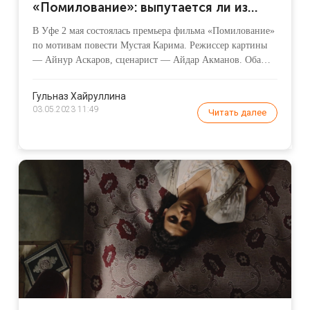
«Помилование»: выпутается ли из
сложной ситуации 20-летний
В Уфе 2 мая состоялась премьера фильма «Помилование»
сержант?
по мотивам повести Мустая Карима. Режиссер картины
— Айнур Аскаров, сценарист — Айдар Акманов. Оба
уже работали над экранизациями творчества
башкирского драматурга: в тандеме они выпустили
Гульназ Хайруллина
«Отряд Таганок», также Айдар Акманов работал над
03.05.2023 11:49
Читать далее
фильмом «Сестренка».