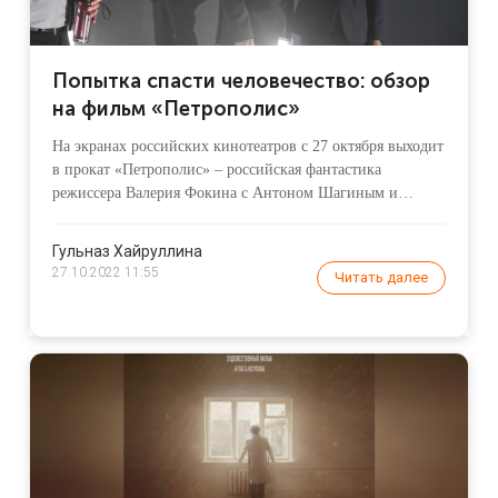
Попытка спасти человечество: обзор
на фильм «Петрополис»
На экранах российских кинотеатров с 27 октября выходит
в прокат «Петрополис» – российская фантастика
режиссера Валерия Фокина с Антоном Шагиным и
Юлией Снигирь в главных ролях. Главный герой –
ученый Владимир Огнев – живет и учится в США.
Гульназ Хайруллина
27.10.2022 11:55
Читать далее