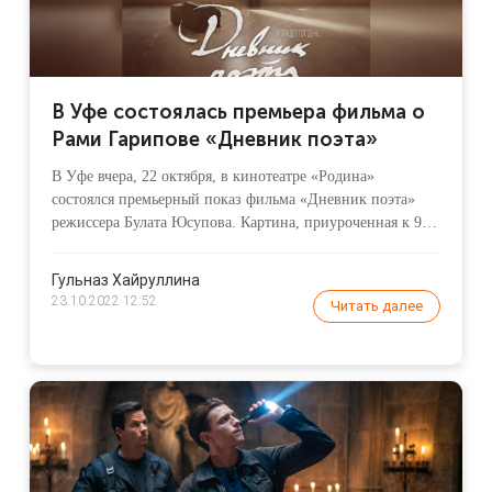
В Уфе состоялась премьера фильма о
Рами Гарипове «Дневник поэта»
В Уфе вчера, 22 октября, в кинотеатре «Родина»
состоялся премьерный показ фильма «Дневник поэта»
режиссера Булата Юсупова. Картина, приуроченная к 90-
летию Рами Гарипова, стала заключительной частью
трилогии «Первая Республика» – в нее также входят
Гульназ Хайруллина
фильмы «Бабич» и «Первая Республика».
23.10.2022 12:52
Читать далее