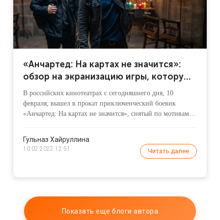
«Анчартед: На картах не значится»:
обзор на экранизацию игры, которую
стоит посмотреть даже не фанатам
В российских кинотеатрах с сегодняшнего дня, 10
февраля, вышел в прокат приключенческий боевик
«Анчартед: На картах не значится», снятый по мотивам
видеоигры Uncharted. Выход картины фанаты ждали
давно: еще в 2008 году появилась информация, что
Гульназ Хайруллина
экранизация находится в разработке.
10.02.2022 12:51
Читать далее
Показать еще блоги автора