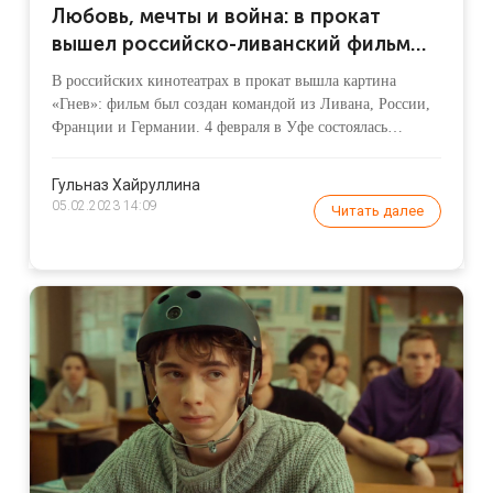
Любовь, мечты и война: в прокат
вышел российско-ливанский фильм
«Гнев»
В российских кинотеатрах в прокат вышла картина
«Гнев»: фильм был создан командой из Ливана, России,
Франции и Германии. 4 февраля в Уфе состоялась
встреча с режиссером Марией Ивановой Сурае: зрители
смогли задать свои вопросы и узнать, как создавалось
Гульназ Хайруллина
кино.
05.02.2023 14:09
Читать далее