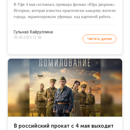
прокат
В Уфе 4 мая состоялась премьера фильма «Юра дворник».
Историю, которая известна практически каждому жителю
города, экранизировали уфимцы: над картиной работали
режиссер Виталий Дудка и продюсер Роксана Санкина.
При этом фильм нельзя назвать нишевым —
Гульназ Хайруллина
происходящее на экране будет понятно зрителю любого
05.05.2023 12:36
Читать далее
города страны, и, кроме того, в «Юре дворнике» снялись
известные российские звезды: Нелли Уварова, Гоша
Куценко, Ида Галич и другие.
В российский прокат с 4 мая выходит