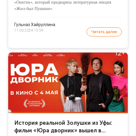
экране?
«Онегин», который предваряла литературная лекция
«Жил-был Пушкин».
Гульназ Хайруллина
11.03.2024 15:59
Читать далее
История реальной Золушки из Уфы:
фильм «Юра дворник» вышел в