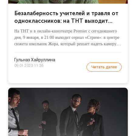
Безалаберность учителей и травля от
одноклассников: на ТНТ выходит
сериал «Стрим»
На ТНТ и в онлайн-кинотеатре Premier с сегодняшнего
дня, 9 января, в 21:00 выходит сериал «Стрим»: в центре
сюжета школьник Жора, который решает надеть камеру и
транслировать свою жизнь в прямом эфире. Режиссер
проекта — Рустам Ильясов, который уже затрагивал
Гульназ Хайруллина
проблемы переходного возраста в сериале «Трудные
09.01.2023 11:36
Читать далее
подростки».