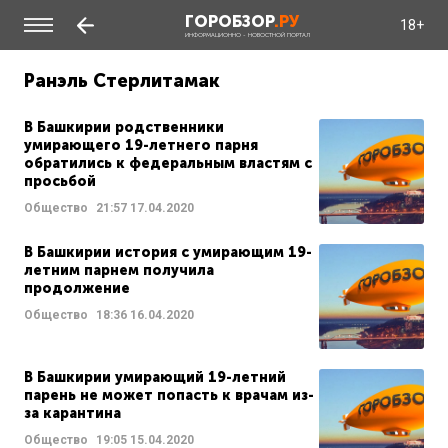
ГОРОБЗОР
.РУ
18+
ИНФОРМАЦИОННО - НОВОСТНОЙ ПОРТАЛ
Ранэль Стерлитамак
В Башкирии родственники
умирающего 19-летнего парня
обратились к федеральным властям с
просьбой
Общество
21:57
17.04.2020
В Башкирии история с умирающим 19-
летним парнем получила
продолжение
Общество
18:36
16.04.2020
В Башкирии умирающий 19-летний
парень не может попасть к врачам из-
за карантина
Общество
19:05
15.04.2020