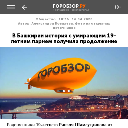
ГОРОБЗОР
.РУ
18+
ИНФОРМАЦИОННО - НОВОСТНОЙ ПОРТАЛ
Общество
18:36
16.04.2020
Автор: Александра Ковалева, фото из открытых
источников
В Башкирии история с умирающим 19-
летним парнем получила продолжение
Родственники
19-летнего Ранэля Шамсутдинова
из