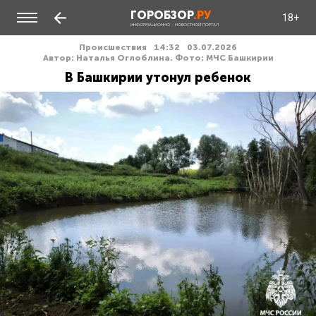
ГОРОБЗОР
.РУ
18+
ИНФОРМАЦИОННО - НОВОСТНОЙ ПОРТАЛ
Происшествия
14:32
03.07.2026
Автор: Наталья Оглоблина. Фото: МЧС Башкирии
В Башкирии утонул ребенок