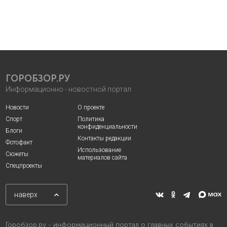
ГОРОБЗОР.РУ
Информационно - новостной портал
Новости
О проекте
Спорт
Политика
конфиденциальности
Блоги
Контакты редакции
Фотофакт
Использование
Сюжеты
материалов сайта
Спецпроекты
наверх
Горобзор.ру - информационный портал о главных событиях в