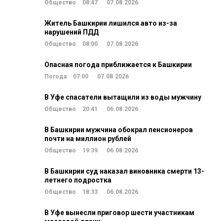
Общество
08:47
07.08.2026
Житель Башкирии лишился авто из-за
нарушений ПДД
Общество
08:00
07.08.2026
Опасная погода приближается к Башкирии
Погода
07:00
07.08.2026
В Уфе спасатели вытащили из воды мужчину
Общество
20:41
06.08.2026
В Башкирии мужчина обокрал пенсионеров
почти на миллион рублей
Общество
19:39
06.08.2026
В Башкирии суд наказал виновника смерти 13-
летнего подростка
Общество
18:33
06.08.2026
В Уфе вынесли приговор шести участникам