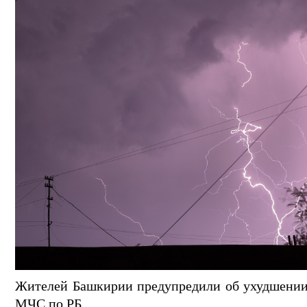
Жителей Башкирии предупредили об ухудшении 
МЧС по РБ.