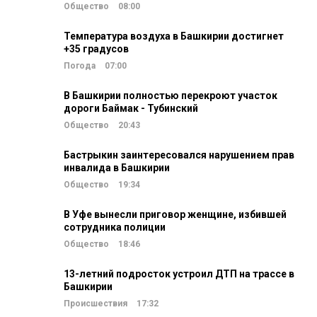
Общество
08:00
Температура воздуха в Башкирии достигнет
+35 градусов
Погода
07:00
В Башкирии полностью перекроют участок
дороги Баймак - Тубинский
Общество
20:43
Бастрыкин заинтересовался нарушением прав
инвалида в Башкирии
Общество
19:34
В Уфе вынесли приговор женщине, избившей
сотрудника полиции
Общество
18:46
13-летний подросток устроил ДТП на трассе в
Башкирии
Происшествия
17:32