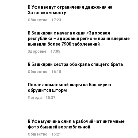
В Уфе введут ограничения движения на
Затонском мосту
Общество
17:23
В Башкирии с начала акции «Здоровая
республика – здоровый регион» врачи впервые
выявили более 7900 заболеваний
Здоровье
17:05
В Башкирии сестра обокрала спящего брата
Общество
16:15
После аномальной жары на Башкирию
обрушится шторм
Погода
15:37
В Уфе мужчина слил в рабочий чат интимные
фото бывшей возлюбленной
Общество
15:21