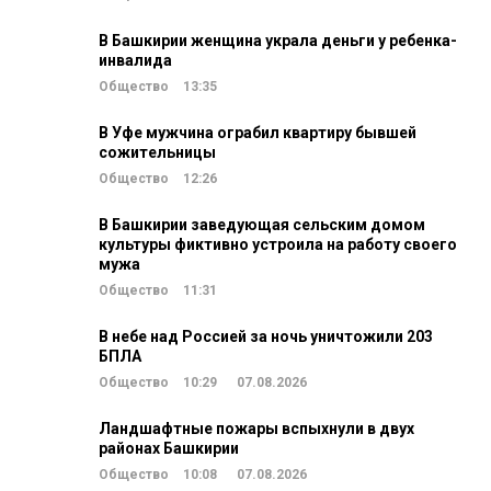
В Башкирии женщина украла деньги у ребенка-
инвалида
Общество
13:35
В Уфе мужчина ограбил квартиру бывшей
сожительницы
Общество
12:26
В Башкирии заведующая сельским домом
культуры фиктивно устроила на работу своего
мужа
Общество
11:31
В небе над Россией за ночь уничтожили 203
БПЛА
Общество
10:29
07.08.2026
Ландшафтные пожары вспыхнули в двух
районах Башкирии
Общество
10:08
07.08.2026