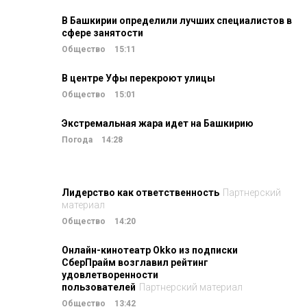
В Башкирии определили лучших специалистов в
сфере занятости
Общество
15:11
В центре Уфы перекроют улицы
Общество
15:01
Экстремальная жара идет на Башкирию
Погода
14:28
Лидерство как ответственность
Партнерский
материал
Общество
14:20
Онлайн-кинотеатр Okko из подписки
СберПрайм возглавил рейтинг
удовлетворенности
пользователей
Партнерский материал
Общество
13:42