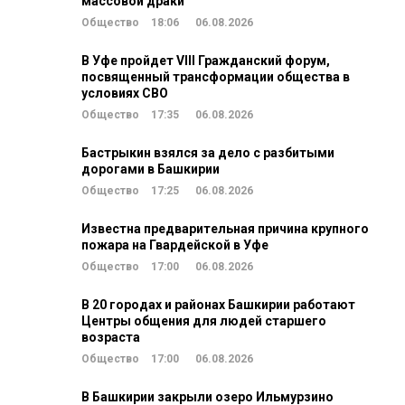
массовой драки
Общество
18:06
06.08.2026
В Уфе пройдет VIII Гражданский форум,
посвященный трансформации общества в
условиях СВО
Общество
17:35
06.08.2026
Бастрыкин взялся за дело с разбитыми
дорогами в Башкирии
Общество
17:25
06.08.2026
Известна предварительная причина крупного
пожара на Гвардейской в Уфе
Общество
17:00
06.08.2026
В 20 городах и районах Башкирии работают
Центры общения для людей старшего
возраста
Общество
17:00
06.08.2026
В Башкирии закрыли озеро Ильмурзино