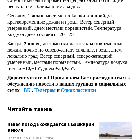
Синоптики башгидрометцентра рассказали о погоде в
республике в ближайшие два дня.
Сегодня,
1 июля
, местами по Башкирии пройдут
кратковременные дожди и грозы. Ветер северный
умеренный, днем местами порывистый. Температура
воздуха днем составит +20,+25°.
Завтра,
2 июля
, местами ожидаются кратковременные
дожди, ночью по северо-западу сильные, грозы, днем
локально град. Ветер северный, северо-западный
умеренный, местами порывистый. Температура воздуха
ночью +10,+15°, днем +20,+25°.
Дорогие читатели! Приглашаем Вас присоединиться к
обсуждению новости в наших группах в социальных
сетях -
ВК
,
Телеграм
и
Одноклассники
Читайте также
Какая погода ожидается в Башкирии
в июле
Погода
19:03
30.06.2026