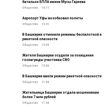
батальон БПЛА имени Мусы Гареева
Общество
14:11
Аэропорт Уфы возобновил полеты
Общество
13:31
В Башкирии отменили режимы беспилотной и
ракетной опасности
Общество
13:29
Жителя Башкирии осудили за похищение
госнаграды участника СВО
Общество
12:46
В Башкирии ввели режим ракетной опасности
Общество
11:44
Жительница Башкирии отдала мошенникам
более 7 млн рублей
Общество
11:34