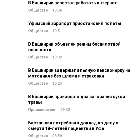
В Башкирии перестал работать интернет
Общество
10:56
Уфимский аэропорт приостановил полеты
Общество
10:51
В Башкирии объявлен режим беспилотной
опасности
Общество
10:32
В Башкирии задержали пьяную пенсионерку на
мотоцикле без шлема и страховки
Общество
10:24
В Башкирии произошло два загорания сухой
травы
Происшествия
09:42
Бастрыкин потребовал доклад по делу о
смерти 18-летней пациентки в Уфе
Общество
08:59