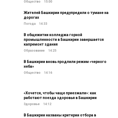
Общество
15:00
Жителей Башкирии предупредили о тумане на
дорогах
Погода
14:33
В общежитии колледжа горной
промышленности в Башкирии завершается
капремонт здания
Образование
14:25
В Башкирии вновь продлили режим «черного
неба»
Общество
14:16
«Хочется, чтобы чаще приезжали»: как
работают поезда здоровья в Башкирии
Здоровье
14:12
В Башкирии названы критерии отбора в