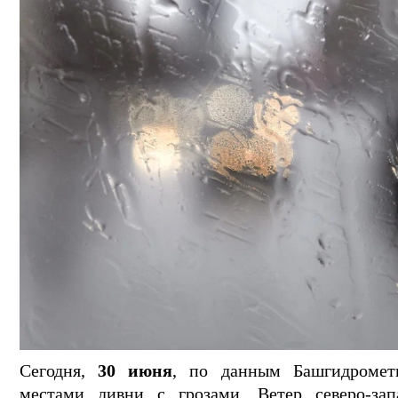
Сегодня,
30 июня
, по данным Башгидрометц
местами ливни с грозами. Ветер северо-за