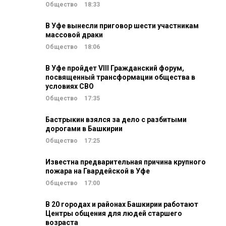
Общество
18:33
В Уфе вынесли приговор шести участникам
массовой драки
Общество
18:06
В Уфе пройдет VIII Гражданский форум,
посвященный трансформации общества в
условиях СВО
Общество
17:35
Бастрыкин взялся за дело с разбитыми
дорогами в Башкирии
Общество
17:25
Известна предварительная причина крупного
пожара на Гвардейской в Уфе
Общество
17:00
В 20 городах и районах Башкирии работают
Центры общения для людей старшего
возраста