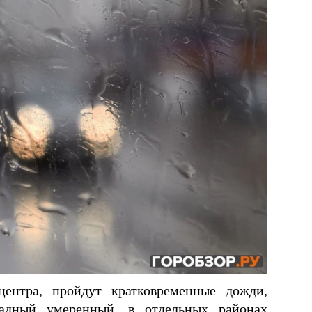
ентра, пройдут кратковременные дожди,
падный умеренный, в отдельных районах