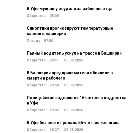
В Уфе мужчину осудили за избиение отца
Общество
08:00
Синоптики прогнозируют температурные
качели в Башкирии
Погода
07:00
Пьяный водитель уснул на трассе в Башкирии
Общество
20:41
05.08.2026
В Башкирии предпринимателя обвинили в
смерти в рабочего
Общество
19:50
05.08.2026
Полицейские задержали 16-летнего подростка
в Уфе
Общество
19:02
05.08.2026
В Уфе без вести пропала 55-летняя женщина
Общество
18:27
05.08.2026