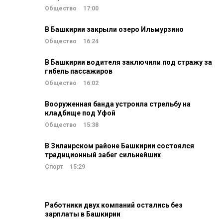
Общество
17:00
В Башкирии закрыли озеро Ильмурзино
Общество
16:24
В Башкирии водителя заключили под стражу за
гибель пассажиров
Общество
16:02
Вооруженная банда устроила стрельбу на
кладбище под Уфой
Общество
15:38
В Зилаирском районе Башкирии состоялся
традиционный забег сильнейших
Спорт
15:29
Работники двух компаний остались без
зарплаты в Башкирии