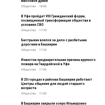
массовой драки
Общество
18:06
В Уфе пройдет VIII Гражданский форум,
посвященный трансформации общества в
условиях СВО
Общество
17:35
Бастрыкин взялся за дело с разбитыми
дорогами в Башкирии
Общество
17:25
Известна предварительная причина крупного
пожара на Гвардейской в Уфе
Общество
17:00
В 20 городах и районах Башкирии работают
Центры общения для людей старшего
возраста
Общество
17:00
В Башкирии закрыли озеро Ильмурзино