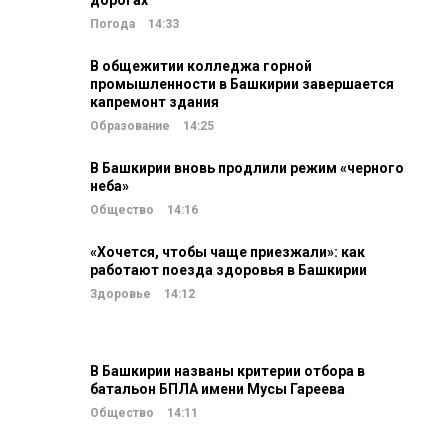
дорогах
Погода
14:33
В общежитии колледжа горной
промышленности в Башкирии завершается
капремонт здания
Образование
14:25
В Башкирии вновь продлили режим «черного
неба»
Общество
14:16
«Хочется, чтобы чаще приезжали»: как
работают поезда здоровья в Башкирии
Здоровье
14:12
В Башкирии названы критерии отбора в
батальон БПЛА имени Мусы Гареева
Общество
14:11