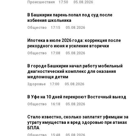
Происшествия
17:50
05.08.2026
В Башкирии парень попал под суд после
избиения школьника
Общество
17:15
05.08.2026
Ипотека в июле 2026 года: коррекция после
рекордного июня и усиление вторички
Общество
17:08
05.08.2026
В городе Башкирии начал работу мобильный
диагностический комплекс для оказания
медпомощи детям
Здоровье
17:00
05.08.2026
В Уфе на 10 дней перекроют Восточный выезд
Общество
16:18
05.08.2026
Стало известно, сколько заплатят уфимцам за
утрату имущества и вред здоровью при атаках
БПЛА
Общество
15:48
05.08.2026