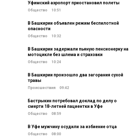
Уфимский аэропорт приостановил полеты
Общество
10:51
В Башкирии объявлен режим беспилотной
опасности
Общество
10:32
В Башкирии задержали пьяную пенсионерку на
мотоцикле без шлема и страховки
Общество
10:24
В Башкирии произошло два загорания сухой
травы
Происшествия
09:42
Бастрыкин потребовал доклад по делу о
смерти 18-летней пациентки в Уфе
Общество
08:59
В Уфе мужчину осудили за избиение отца
Общество
08:00