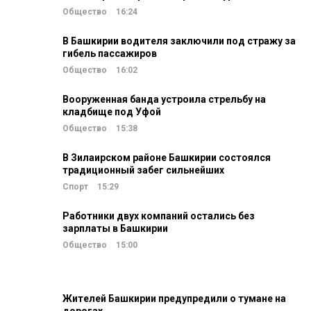
Общество
16:24
В Башкирии водителя заключили под стражу за
гибель пассажиров
Общество
16:02
Вооруженная банда устроила стрельбу на
кладбище под Уфой
Общество
15:38
В Зилаирском районе Башкирии состоялся
традиционный забег сильнейших
Спорт
15:29
Работники двух компаний остались без
зарплаты в Башкирии
Общество
15:00
Жителей Башкирии предупредили о тумане на