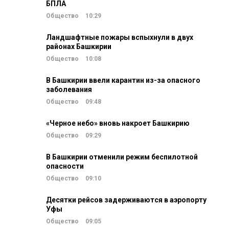
БПЛА
Общество
10:29
Ландшафтные пожары вспыхнули в двух
районах Башкирии
Общество
10:08
В Башкирии ввели карантин из-за опасного
заболевания
Общество
09:48
«Черное небо» вновь накроет Башкирию
Общество
09:29
В Башкирии отменили режим беспилотной
опасности
Общество
09:10
Десятки рейсов задерживаются в аэропорту
Уфы
Общество
09:05