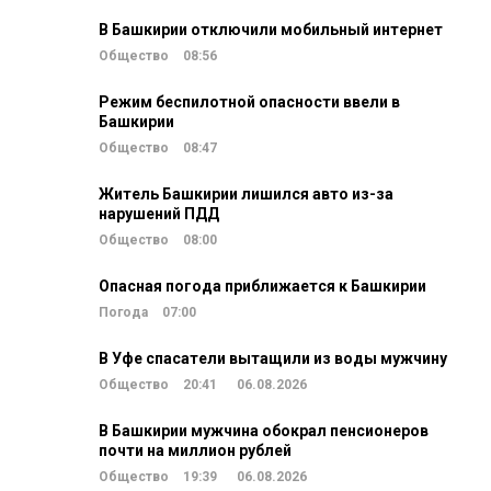
В Башкирии отключили мобильный интернет
Общество
08:56
Режим беспилотной опасности ввели в
Башкирии
Общество
08:47
Житель Башкирии лишился авто из-за
нарушений ПДД
Общество
08:00
Опасная погода приближается к Башкирии
Погода
07:00
В Уфе спасатели вытащили из воды мужчину
Общество
20:41
06.08.2026
В Башкирии мужчина обокрал пенсионеров
почти на миллион рублей
Общество
19:39
06.08.2026