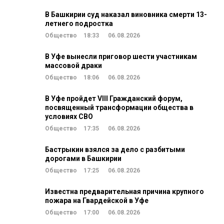
В Башкирии суд наказал виновника смерти 13-
летнего подростка
Общество
18:33
06.08.2026
В Уфе вынесли приговор шести участникам
массовой драки
Общество
18:06
06.08.2026
В Уфе пройдет VIII Гражданский форум,
посвященный трансформации общества в
условиях СВО
Общество
17:35
06.08.2026
Бастрыкин взялся за дело с разбитыми
дорогами в Башкирии
Общество
17:25
06.08.2026
Известна предварительная причина крупного
пожара на Гвардейской в Уфе
Общество
17:00
06.08.2026