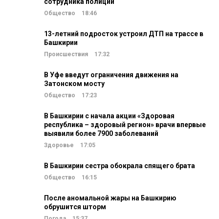
сотрудника полиции
Общество
18:46
13-летний подросток устроил ДТП на трассе в
Башкирии
Происшествия
17:32
В Уфе введут ограничения движения на
Затонском мосту
Общество
17:23
В Башкирии с начала акции «Здоровая
республика – здоровый регион» врачи впервые
выявили более 7900 заболеваний
Здоровье
17:05
В Башкирии сестра обокрала спящего брата
Общество
16:15
После аномальной жары на Башкирию
обрушится шторм
Погода
15:37