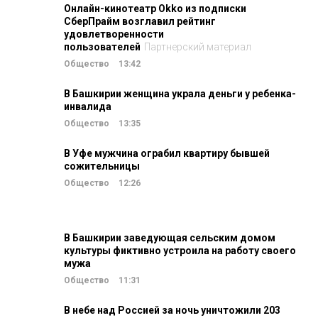
Онлайн-кинотеатр Okko из подписки
СберПрайм возглавил рейтинг
удовлетворенности
пользователей
Партнерский материал
Общество
13:42
В Башкирии женщина украла деньги у ребенка-
инвалида
Общество
13:35
В Уфе мужчина ограбил квартиру бывшей
сожительницы
Общество
12:26
В Башкирии заведующая сельским домом
культуры фиктивно устроила на работу своего
мужа
Общество
11:31
В небе над Россией за ночь уничтожили 203