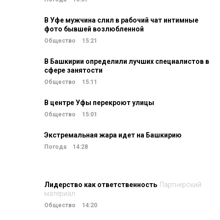
В Уфе мужчина слил в рабочий чат интимные
фото бывшей возлюбленной
Общество
15:21
В Башкирии определили лучших специалистов в
сфере занятости
Общество
15:11
В центре Уфы перекроют улицы
Общество
15:01
Экстремальная жара идет на Башкирию
Погода
14:28
Лидерство как ответственность
Партнерский
материал
Общество
14:20