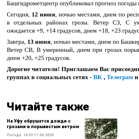
Башгидрометцентр опубликовал прогноз погоды н
Сегодня,
12 июня
, ночью местами, днем по рес
в отдельных районах грозы. Ветер СЗ, С у
ожидается +9, +14 градусов, днем +18, +23 градус
Завтра,
13 июня
, ночью местами, днем по Башки
Ветер СВ, В умеренный, днем при грозах порыв
днем +20, +25 градусов.
Дорогие читатели! Приглашаем Вас присоеди
группах в социальных сетях -
ВК
,
Телеграм
Читайте также
На Уфу обрушатся дожди с
грозами и порывистым ветром
Погода
14:59
11.06.2026