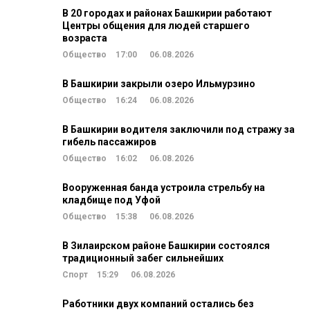
В 20 городах и районах Башкирии работают
Центры общения для людей старшего
возраста
Общество
17:00
06.08.2026
В Башкирии закрыли озеро Ильмурзино
Общество
16:24
06.08.2026
В Башкирии водителя заключили под стражу за
гибель пассажиров
Общество
16:02
06.08.2026
Вооруженная банда устроила стрельбу на
кладбище под Уфой
Общество
15:38
06.08.2026
В Зилаирском районе Башкирии состоялся
традиционный забег сильнейших
Спорт
15:29
06.08.2026
Работники двух компаний остались без