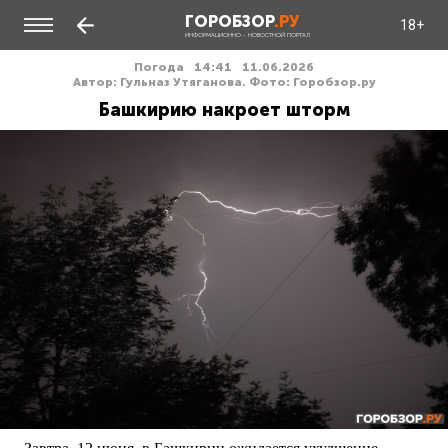
ГОРОБЗОР
.РУ
18+
ИНФОРМАЦИОННО - НОВОСТНОЙ ПОРТАЛ
Погода
14:41
11.06.2026
Автор: Гульназ Утяганова. Фото: Горобзор.ру
Башкирию накроет шторм