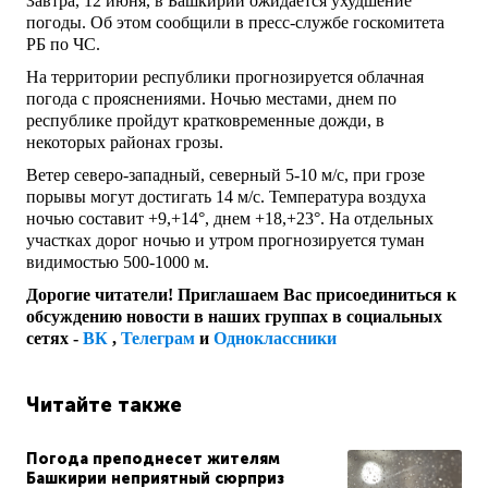
Завтра, 12 июня, в Башкирии ожидается ухудшение
погоды. Об этом сообщили в пресс-службе госкомитета
РБ по ЧС.
На территории республики прогнозируется облачная
погода с прояснениями. Ночью местами, днем по
республике пройдут кратковременные дожди, в
некоторых районах грозы.
Ветер северо-западный, северный 5-10 м/с, при грозе
порывы могут достигать 14 м/с. Температура воздуха
ночью составит +9,+14°, днем +18,+23°. На отдельных
участках дорог ночью и утром прогнозируется туман
видимостью 500-1000 м.
Дорогие читатели! Приглашаем Вас присоединиться к
обсуждению новости в наших группах в социальных
сетях -
ВК
,
Телеграм
и
Одноклассники
Читайте также
Погода преподнесет жителям
Башкирии неприятный сюрприз