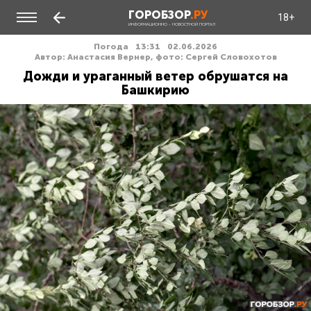
ГОРОБЗОР
.РУ
18+
ИНФОРМАЦИОННО - НОВОСТНОЙ ПОРТАЛ
Погода
13:31
02.06.2026
Автор: Анастасия Вернер, фото: Сергей Словохотов
Дожди и ураганный ветер обрушатся на
Башкирию