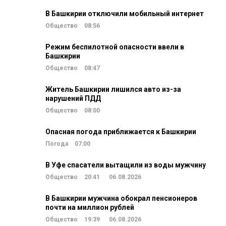
В Башкирии отключили мобильный интернет
Общество
08:56
Режим беспилотной опасности ввели в
Башкирии
Общество
08:47
Житель Башкирии лишился авто из-за
нарушений ПДД
Общество
08:00
Опасная погода приближается к Башкирии
Погода
07:00
В Уфе спасатели вытащили из воды мужчину
Общество
20:41
06.08.2026
В Башкирии мужчина обокрал пенсионеров
почти на миллион рублей
Общество
19:39
06.08.2026