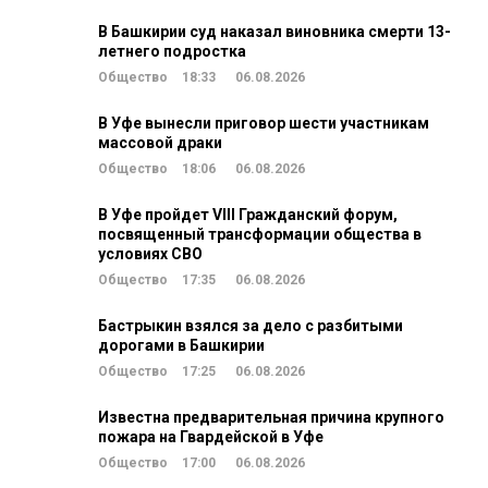
В Башкирии суд наказал виновника смерти 13-
летнего подростка
Общество
18:33
06.08.2026
В Уфе вынесли приговор шести участникам
массовой драки
Общество
18:06
06.08.2026
В Уфе пройдет VIII Гражданский форум,
посвященный трансформации общества в
условиях СВО
Общество
17:35
06.08.2026
Бастрыкин взялся за дело с разбитыми
дорогами в Башкирии
Общество
17:25
06.08.2026
Известна предварительная причина крупного
пожара на Гвардейской в Уфе
Общество
17:00
06.08.2026