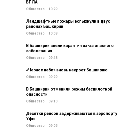
БПЛА
Общество
10:29
Ландшафтные пожары вспыхнули в двух
районах Башкирии
Общество
10:08
В Башкирии ввели карантин из-за опасного
заболевания
Общество
09:48
«Черное небо» вновь накроет Башкирию
Общество
09:29
В Башкирии отменили режим беспилотной
опасности
Общество
09:10
Десятки рейсов задерживаются в аэропорту
Уфы
Общество
09:05