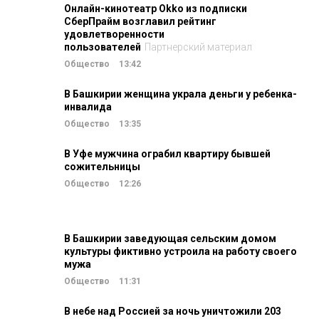
Онлайн-кинотеатр Okko из подписки
СберПрайм возглавил рейтинг
удовлетворенности
пользователей
Партнерский материал
Общество
13:42
В Башкирии женщина украла деньги у ребенка-
инвалида
Общество
13:35
В Уфе мужчина ограбил квартиру бывшей
сожительницы
Общество
12:26
В Башкирии заведующая сельским домом
культуры фиктивно устроила на работу своего
мужа
Общество
11:31
В небе над Россией за ночь уничтожили 203