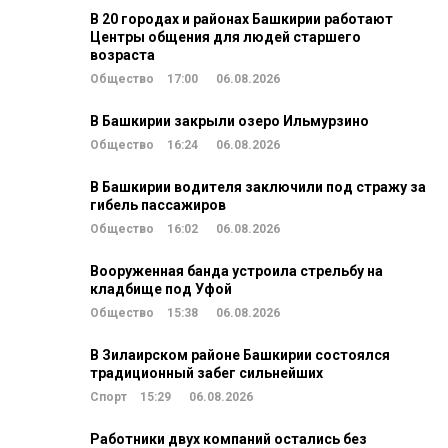
В 20 городах и районах Башкирии работают
Центры общения для людей старшего
возраста
Общество
17:00
06.08.2026
В Башкирии закрыли озеро Ильмурзино
Общество
16:24
06.08.2026
В Башкирии водителя заключили под стражу за
гибель пассажиров
Общество
16:02
06.08.2026
Вооруженная банда устроила стрельбу на
кладбище под Уфой
Общество
15:38
06.08.2026
В Зилаирском районе Башкирии состоялся
традиционный забег сильнейших
Спорт
15:29
06.08.2026
Работники двух компаний остались без