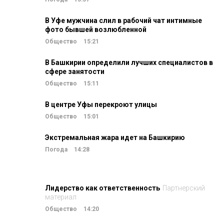
В Уфе мужчина слил в рабочий чат интимные
фото бывшей возлюбленной
Общество
15:21
В Башкирии определили лучших специалистов в
сфере занятости
Общество
15:11
В центре Уфы перекроют улицы
Общество
15:01
Экстремальная жара идет на Башкирию
Погода
14:28
Лидерство как ответственность
Партнерский
материал
Общество
14:20