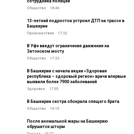
сотрудника полиции
Общество
18:46
13-летний подросток устроил ДТП на трассе в
Башкирии
Происшествия
17:32
В Уфе введут ограничения движения на
Затонском мосту
Общество
17:23
В Башкирии с начала акции «Здоровая
республика – здоровый регион» врачи впервые
выявили более 7900 заболеваний
Здоровье
17:05
В Башкирии сестра обокрала спящего брата
Общество
16:15
После аномальной жары на Башкирию
обрушится шторм
Погода
15:37