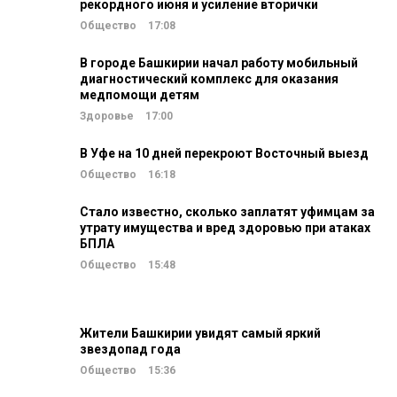
рекордного июня и усиление вторички
Общество
17:08
В городе Башкирии начал работу мобильный
диагностический комплекс для оказания
медпомощи детям
Здоровье
17:00
В Уфе на 10 дней перекроют Восточный выезд
Общество
16:18
Стало известно, сколько заплатят уфимцам за
утрату имущества и вред здоровью при атаках
БПЛА
Общество
15:48
Жители Башкирии увидят самый яркий
звездопад года
Общество
15:36