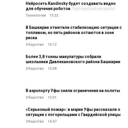
Нейросеть Kandinsky будет создавать видео
для обучения роботов
Партнерский материал
Технологии
15:22
В Башкирии отметили стабилизацию ситуации с
топливом, но пять районов остаются в зоне
риска
Общество
15:12
Более 3,8 тонны макулатуры собрали
школьники Давлекановского района Башкирии
Общество
15:08
В аэропорту Уфы сняли ограничения на полеты
Общество
15:01
«Серьезный пожар»: в мэрии Уфы рассказали о
ситуации с погорельцами с Гвардейской улицы
Общество
14:47