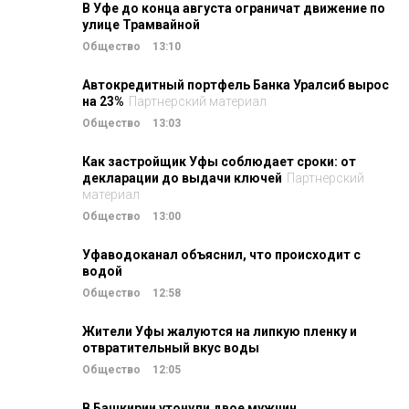
В Уфе до конца августа ограничат движение по
улице Трамвайной
Общество
13:10
Автокредитный портфель Банка Уралсиб вырос
на 23%
Партнерский материал
Общество
13:03
Как застройщик Уфы соблюдает сроки: от
декларации до выдачи ключей
Партнерский
материал
Общество
13:00
Уфаводоканал объяснил, что происходит с
водой
Общество
12:58
Жители Уфы жалуются на липкую пленку и
отвратительный вкус воды
Общество
12:05
В Башкирии утонули двое мужчин