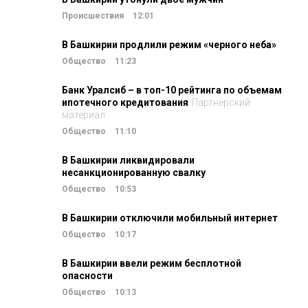
Происшествия
12:01
В Башкирии продлили режим «черного неба»
Общество
11:23
Банк Уралсиб – в топ-10 рейтинга по объемам
ипотечного кредитования
Партнерский
материал
Общество
11:10
В Башкирии ликвидировали
несанкционированную свалку
Общество
10:53
В Башкирии отключили мобильный интернет
Общество
10:17
В Башкирии ввели режим бесплотной
опасности
Общество
10:13