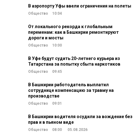
В аэропорту Уфы ввели ограничения на полеты
Общество
10:04
От локального рекорда к глобальным
переменам: как в Башкирии ремонтируют
дороги и мосты
Общество
10:00
В Уфе будут судить 20-летнего курьера из
Татарстана за попытку сбыта наркотиков
Общество
09:45
В Башкирии работодатель выплатил
сотруднице компенсацию за травму на
производстве
Общество
09:01
В Башкирии водителя осудили за вождение без
прав и в пьяном виде
Общество
08:00
05.08.2026