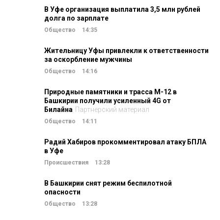
В Уфе организация выплатила 3,5 млн рублей
долга по зарплате
Общество
14:35
Жительницу Уфы привлекли к ответственности
за оскорбление мужчины
Общество
14:16
Природные памятники и трасса М-12 в
Башкирии получили усиленный 4G от
Билайна
Партнерский материал
Общество
14:11
Радий Хабиров прокомментировал атаку БПЛА
в Уфе
Происшествия
13:28
В Башкирии снят режим беспилотной
опасности
Общество
13:28