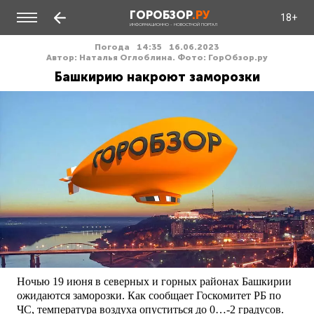
ГОРОБЗОР
.РУ
18+
ИНФОРМАЦИОННО - НОВОСТНОЙ ПОРТАЛ
Погода
14:35
16.06.2023
Автор: Наталья Оглоблина. Фото: ГорОбзор.ру
Башкирию накроют заморозки
Ночью 19 июня в северных и горных районах Башкирии
ожидаются заморозки. Как сообщает Госкомитет РБ по
ЧС, температура воздуха опуститься до 0…-2 градусов.